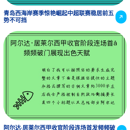
青岛西海岸赛季惊艳崛起中超联赛稳居前五
势不可挡
阿尔达·居莱尔西甲收官阶段连场首发频频破