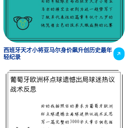
西班牙天才小将亚马尔身价飙升创历史最年
轻纪录