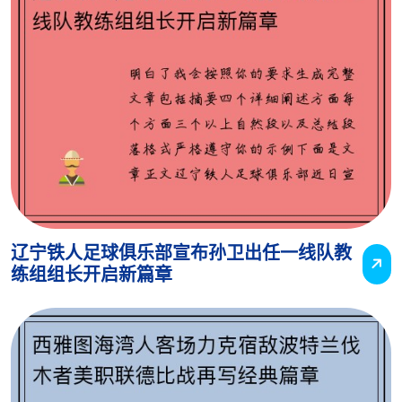
辽宁铁人足球俱乐部宣布孙卫出任一线队教
练组组长开启新篇章