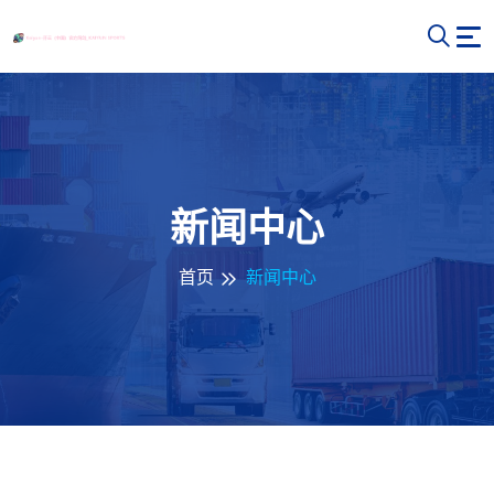
新闻中心
首页
新闻中心