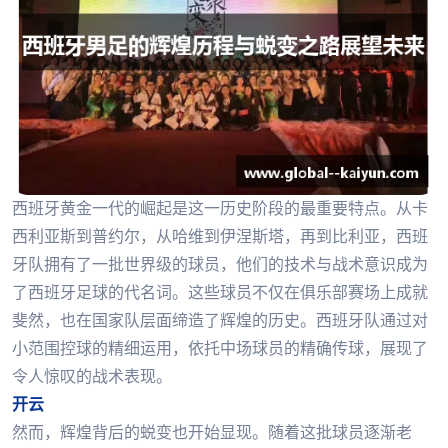
西班牙黄金一代的崛起是这一历史阶段的最重要特点。从卡
西利亚斯到普约尔，从哈维到伊涅斯塔，再到比利亚，西班
牙队拥有了一批世界级的球员，他们的技术与战术意识成为
了西班牙足球的代名词。这些球员不仅在俱乐部赛场上成就
斐然，也在国家队层面缔造了辉煌的历史。西班牙队通过对
小范围控球的精细运用，依托中场球员的精确传球，展现了
令人惊叹的战术表现。
开云
然而，辉煌背后的蜕变也开始显现。随着这批球员逐渐老