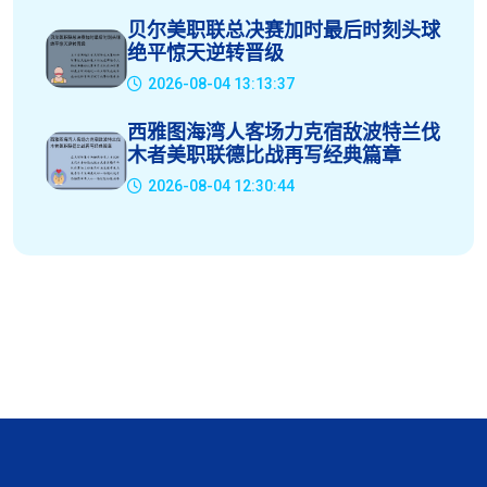
贝尔美职联总决赛加时最后时刻头球
绝平惊天逆转晋级
2026-08-04 13:13:37
西雅图海湾人客场力克宿敌波特兰伐
木者美职联德比战再写经典篇章
2026-08-04 12:30:44