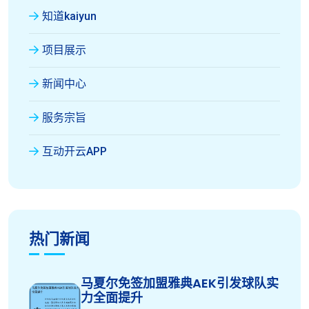
知道kaiyun
项目展示
新闻中心
服务宗旨
互动开云APP
热门新闻
马夏尔免签加盟雅典AEK引发球队实
力全面提升