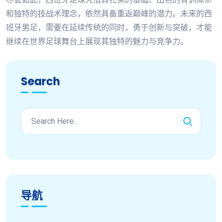
和独特的技战术理念，依然具备重返巅峰的潜力。未来的西
班牙男足，需要在延续传统的同时，勇于创新与突破，才能
继续在世界足球舞台上展现其独特的魅力与竞争力。
Search
导航