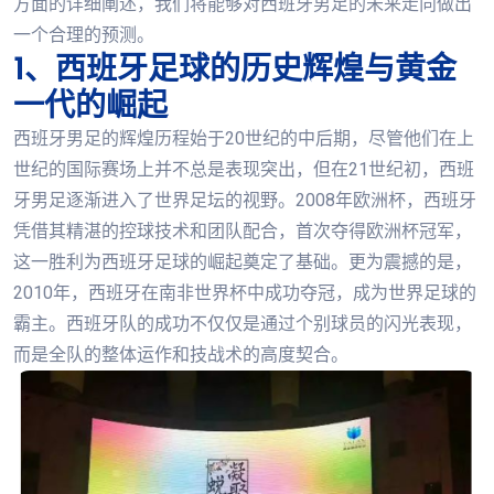
方面的详细阐述，我们将能够对西班牙男足的未来走向做出
一个合理的预测。
1、西班牙足球的历史辉煌与黄金
一代的崛起
西班牙男足的辉煌历程始于20世纪的中后期，尽管他们在上
世纪的国际赛场上并不总是表现突出，但在21世纪初，西班
牙男足逐渐进入了世界足坛的视野。2008年欧洲杯，西班牙
凭借其精湛的控球技术和团队配合，首次夺得欧洲杯冠军，
这一胜利为西班牙足球的崛起奠定了基础。更为震撼的是，
2010年，西班牙在南非世界杯中成功夺冠，成为世界足球的
霸主。西班牙队的成功不仅仅是通过个别球员的闪光表现，
而是全队的整体运作和技战术的高度契合。