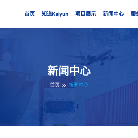
首页
知道kaiyun
项目展示
新闻中心
服
新闻中心
首页
新闻中心