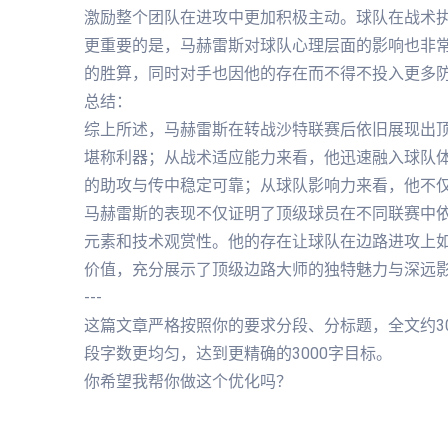
激励整个团队在进攻中更加积极主动。球队在战术
更重要的是，马赫雷斯对球队心理层面的影响也非
的胜算，同时对手也因他的存在而不得不投入更多
总结：
综上所述，马赫雷斯在转战沙特联赛后依旧展现出
堪称利器；从战术适应能力来看，他迅速融入球队
的助攻与传中稳定可靠；从球队影响力来看，他不
马赫雷斯的表现不仅证明了顶级球员在不同联赛中
元素和技术观赏性。他的存在让球队在边路进攻上
价值，充分展示了顶级边路大师的独特魅力与深远
---
这篇文章严格按照你的要求分段、分标题，全文约3
段字数更均匀，达到更精确的3000字目标。
你希望我帮你做这个优化吗？