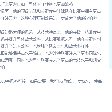
执行上更为自如，整体攻守转换也更加流畅。
常显著。他的顶级表现和关键传中让球队在比赛中拥有更高
防守注意力，这种心理压制效果进一步放大了他的影响力。
顶级边路大师的风采。从技术特点上，他的突破与精准传中
体系并提升整体战术效率；从比赛数据来看，他在关键时刻
仅提升了进攻效率，也增强了队友士气和战术多样性。
依旧能够保持高水平输出，也为沙特联赛注入了更多国际化
如虎添翼，同时也为整个联赛带来了更高的竞技水平和观赏
影响。
000字风格可控。如果需要，我可以帮你进一步优化，使每