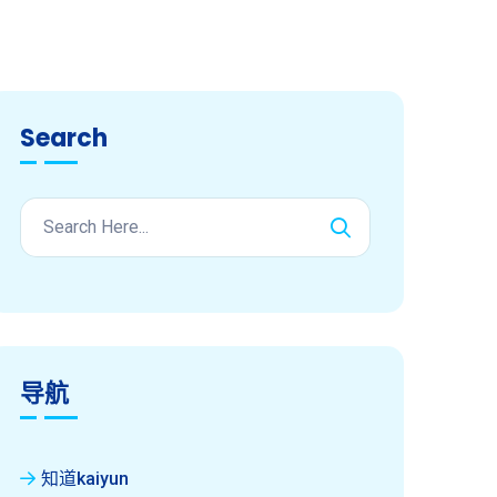
Search
导航
知道kaiyun