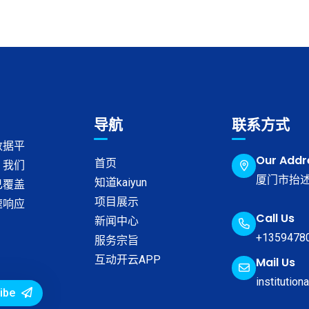
导航
联系方式
数据平
Our Addr
首页
，我们
厦门市抬述
知道kaiyun
已覆盖
项目展示
速响应
Call Us
新闻中心
+1359478
服务宗旨
互动开云APP
Mail Us
institution
ibe