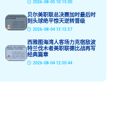
2026-08-05 10:15:00
贝尔美职联总决赛加时最后时
刻头球绝平惊天逆转晋级
2026-08-04 13:13:37
西雅图海湾人客场力克宿敌波
特兰伐木者美职联德比战再写
经典篇章
2026-08-04 12:30:44