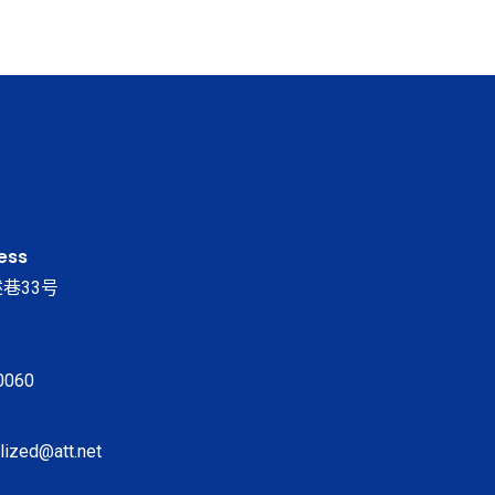
ess
巷33号
0060
alized@att.net