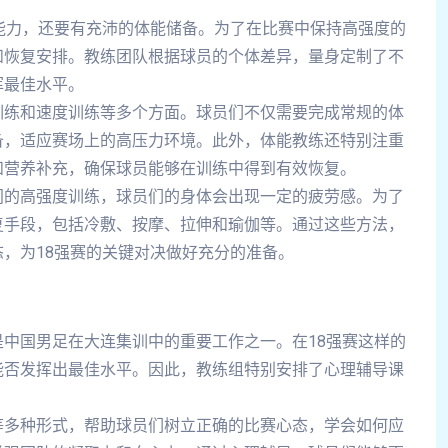
能力，还要有充沛的体能储备。为了在比赛中保持高强度的
和恢复安排。教练团队根据球员的个体差异，量身定制了不
挥最佳水平。
训练和速度训练等多个方面。球员们不仅需要完成常规的体
备，适应赛场上的高压力环境。此外，体能教练还特别注重
和营养补充，确保球员能够在训练中得到有效恢复。
间的高强度训练，球员们的身体会出现一定的疲劳感。为了
复手段，包括冷敷、按摩、拉伸和瑜伽等。通过这些方法，
，为18强赛的关键对决做好充分的准备。
中国男足在大连集训中的重要工作之一。在18强赛这样的
能否发挥出最佳水平。因此，教练组特别安排了心理辅导课
。
等多种形式，帮助球员们树立正确的比赛心态，学会如何应