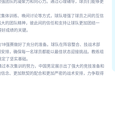
增强团队的凝聚力和向心力。通过心理辅导，球员们能够更
。
过集体训练、晚间讨论等方式，球队增强了球员之间的互信
强大的团队精神，彼此间的信任和支持让球队更加团结一
得好成绩的关键。
18强赛做好了充分的准备。球队在阵容整合、技战术部
细安排，确保每一名球员都能以最佳状态迎接挑战。教练组
奠定了坚实基础。
通过本次集训的努力，中国男足展示出了强大的竞技准备和
的信念、更加默契的配合和更加严密的战术安排，力争取得