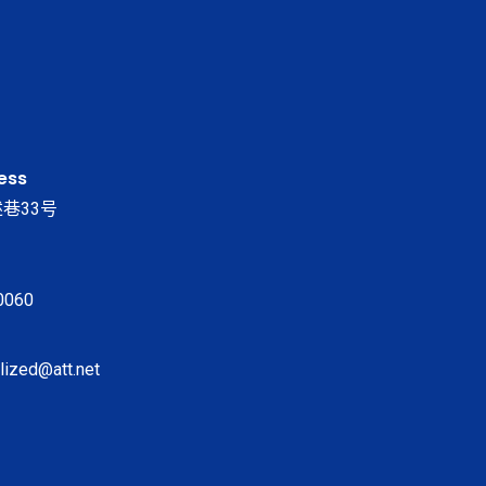
ess
巷33号
0060
alized@att.net