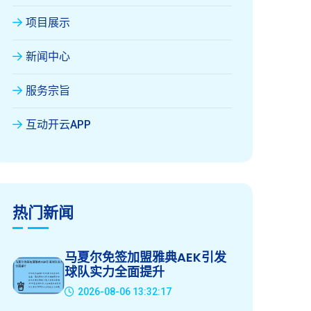
项目展示
新闻中心
服务宗旨
互动开云APP
热门新闻
马夏尔免签加盟雅典AEK引发
球队实力全面提升
2026-08-06 13:32:17