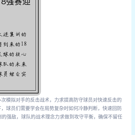
多次模拟对手的反击战术，力求提高防守球员对快速反击的
下，球员们需要学会在局势复杂时如何冷静判断，快速回防
到的强敌，球队的战术理念力求做到攻守平衡，确保不留任