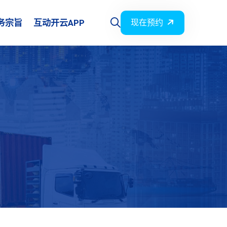
务宗旨
互动开云APP
现在预约