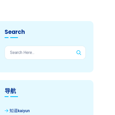
Search
导航
知道kaiyun