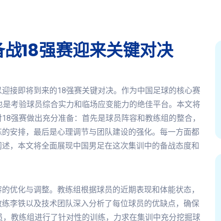
战18强赛迎来关键对决
迎接即将到来的18强赛关键对决。作为中国足球的核心赛
也是考验球员综合实力和临场应变能力的绝佳平台。本文将
18强赛做出充分准备：首先是球员阵容和教练组的整合，
练的安排，最后是心理调节与团队建设的强化。每一方面都
阐述，本文将全面展现中国男足在这次集训中的备战态度和
容的优化与调整。教练组根据球员的近期表现和体能状态，
教练李铁以及技术团队深入分析了每位球员的优缺点，确保
员，教练组进行了针对性的训练，力求在集训中充分挖掘球