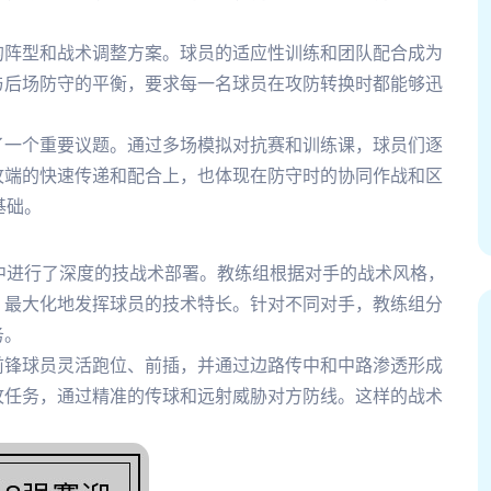
的阵型和战术调整方案。球员的适应性训练和团队配合成为
与后场防守的平衡，要求每一名球员在攻防转换时都能够迅
了一个重要议题。通过多场模拟对抗赛和训练课，球员们逐
攻端的快速传递和配合上，也体现在防守时的协同作战和区
基础。
中进行了深度的技战术部署。教练组根据对手的战术风格，
，最大化地发挥球员的技术特长。针对不同对手，教练组分
务。
前锋球员灵活跑位、前插，并通过边路传中和中路渗透形成
攻任务，通过精准的传球和远射威胁对方防线。这样的战术