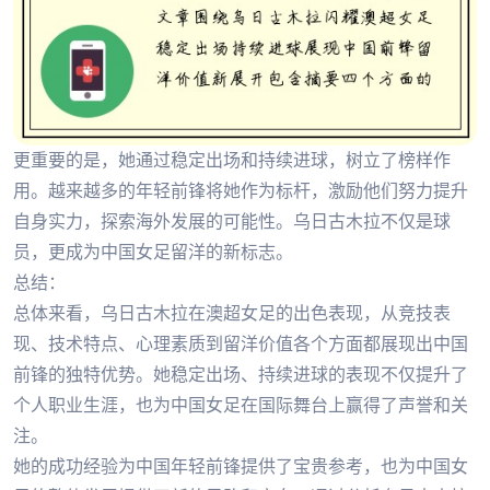
更重要的是，她通过稳定出场和持续进球，树立了榜样作
用。越来越多的年轻前锋将她作为标杆，激励他们努力提升
自身实力，探索海外发展的可能性。乌日古木拉不仅是球
员，更成为中国女足留洋的新标志。
总结：
总体来看，乌日古木拉在澳超女足的出色表现，从竞技表
现、技术特点、心理素质到留洋价值各个方面都展现出中国
前锋的独特优势。她稳定出场、持续进球的表现不仅提升了
个人职业生涯，也为中国女足在国际舞台上赢得了声誉和关
注。
她的成功经验为中国年轻前锋提供了宝贵参考，也为中国女