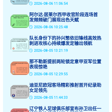
2026-08-06 11:06:54
阿尔达·居莱尔西甲收官阶段连场首
发频频破门展现出色天赋
2026-08-06 10:25:48
队长身份下的孙兴慜依旧锋线高效热
刺进攻核心持续爆发定输出领航
2026-08-05 13:21:19
那不勒斯提前两轮锁定意甲亚军位置
表现惊艳
2026-08-05 12:29:55
迪亚尼欧冠客场精彩推射首开纪录助
女足领先
2026-08-05 11:44:33
辽宁铁人足球俱乐部宣布孙卫出任一