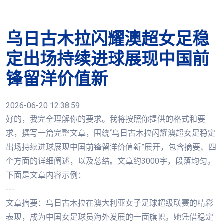
乌日古木拉闪耀澳超女足稳
定出场持续进球展现中国前
锋留洋价值新
2026-06-20 12:38:59
好的，我完全理解你的要求。我将按照你提供的格式和要
求，撰写一篇完整文章，围绕“乌日古木拉闪耀澳超女足稳定
出场持续进球展现中国前锋留洋价值新”展开，包含摘要、四
个方面的详细阐述，以及总结。文章约3000字，段落均匀。
下面是文章内容示例：
---
文章摘要：乌日古木拉在澳大利亚女子足球超级联赛的精彩
表现，成为中国女足球员海外发展的一面旗帜。她凭借稳定