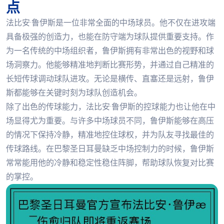
点
法比安·鲁伊斯是一位非常全面的中场球员。他不仅在进攻端
具备极强的创造力，也能在防守端为球队提供重要支持。作
为一名传统的中场组织者，鲁伊斯拥有非常出色的视野和球
场洞察力。他能够精准地判断比赛形势，并通过自己精准的
长短传球调动球队进攻。无论是横传、直塞还是远射，鲁伊
斯都能够在关键时刻为球队创造机会。
除了出色的传球能力，法比安·鲁伊斯的控球能力也让他在中
场显得尤为重要。与许多中场球员不同，鲁伊斯能够在高压
的情况下保持冷静，精准地控住球权，并为队友寻找最佳的
传球路线。在巴黎圣日耳曼缺乏中场控制力的时候，鲁伊斯
常常能用他的冷静和稳定性稳住阵脚，帮助球队恢复对比赛
的掌控。