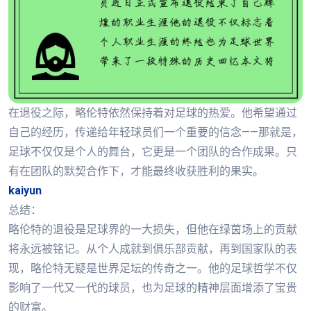
在退役之际，略伦特依然保持着对足球的热爱。他希望通过
自己的经历，传递给年轻球员们一个重要的信念——那就是，
足球不仅仅是个人的舞台，它更是一个团队的合作成果。只
有在团队的默契合作下，才能最终收获胜利的果实。
kaiyun
总结：
略伦特的退役是足球界的一大损失，但他在绿茵场上的贡献
将永远被铭记。从个人成就到俱乐部贡献，再到国家队的表
现，略伦特无疑是世界足坛的传奇之一。他的足球哲学不仅
影响了一代又一代的球员，也为足球的精神层面增添了宝贵
的财富。