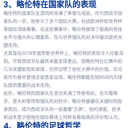
3、略伦特在国家队的表现
略伦特的国家队生涯同样充满了荣誉与成就。作为西班牙国
家队的一员，他参与了多个国际大赛，包括欧洲杯和世界杯
等国际顶级赛事。在这些赛事中，略伦特展现了极高的竞技
水平与强大的心理素质，在与世界强队的对决中屡次提供关
键支持。
尤其是在2018年俄罗斯世界杯上，略伦特的表现令人印象深
刻。尽管西班牙队最终未能走得更远，但略伦特在比赛中的
几次关键助攻和进球，仍然证明了他在大赛中的价值。无论
是作为替补登场还是首发出场，略伦特都能在短时间内为球
队提供重要的战术支持。
此外，略伦特的国家队生涯也充满了传奇色彩。在与葡萄
牙、意大利等传统强队的对抗中，略伦特屡屡在关键时刻挺
身而出，成为西班牙队的一张重要“王牌”。他的速度、技术
和战术意识使他在国际赛场上同样有着极高的评价和认可。
4、略伦特的足球哲学