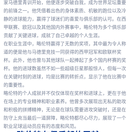
家马德里青训开始，他便逐步突破自我，成为世界足坛重要
的前锋之一。他凭借着出色的身体素质、机敏的跑位以及冷
静的进球能力，赢得了球迷们的喜爱与俱乐部的认可。在西
甲联赛、欧冠以及其他国内外赛事中，略伦特为多个俱乐部
贡献了关键进球，成就了自己卓越的个人生涯。
在职业生涯中，略伦特赢得了无数的奖项，其中最为令人称
道的便是他与马德里竞技一同获得的西甲冠军和欧联杯奖
杯。此外，他也曾与其他球队一起捧起了多个国内杯赛的奖
杯。他的进球数虽然不如一些超级巨星那般惊人，但每一次
在关键时刻的进球，均是比赛的转折点，显示了他在比赛中
的重要性。
略伦特的个人成就并不仅仅体现在奖杯和进球上，更在于他
在场上的专业精神和职业素养。他曾多次展现出无私的助攻
和积极的拼搏精神，无论是在球队需要进攻突破时，还是在
防守上充当最后一道屏障，略伦特都尽心尽力，展现了一个
职业足球运动员应有的态度和风范。