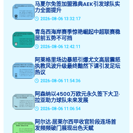
马夏尔免签加盟雅典AEK引发球队实
力全面提升
2026-08-06 13:32:17
青岛西海岸赛季惊艳崛起中超联赛稳
居前五势不可挡
2026-08-06 12:42:11
阿莱格里场边暴怒引爆尤文高层震怒
执教风波升级最终黯然下课引发足坛
热议
2026-08-06 11:54:36
阿森纳以4500万欧元永久签下大卫·
拉亚助力球队未来发展
2026-08-06 11:06:54
阿尔达·居莱尔西甲收官阶段连场首
发频频破门展现出色天赋