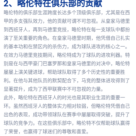
2、略伦特在俱乐部的贡献
略伦特的俱乐部生涯跨度长达多个顶级俱乐部，尤其是在西
甲的多支强队效力，他的贡献可谓不可忽视。从皇家马德里
到西班牙人，再到马德里竞技，略伦特在每一支球队中都扮
演了至关重要的角色。在皇家马德里时期，他凭借自己扎实
的基本功和在禁区内的杀伤力，成为球队进攻的核心之一。
在效力马德里竞技期间，略伦特成为了球队的进攻利器。特
别是在与西甲豪门巴塞罗那和皇家马德里的对决中，略伦特
屡屡上演关键进球，帮助球队取得了多个历史性的重要胜
利。在他与其他队员的默契配合下，马竞的整体进攻得到了
显著提升，成为了西甲联赛中不可忽视的力量。
此外，略伦特在西班牙人的时光也是其职业生涯的重要一
环。虽然西班牙人的整体实力相对较弱，但略伦特凭借自己
出色的表现，成功带领球队在赛季中屡屡取得突破，提升了
球队的竞争力。在这些俱乐部中，略伦特不仅帮助球队赢得
了荣誉，也赢得了球迷们的尊敬和喜爱。