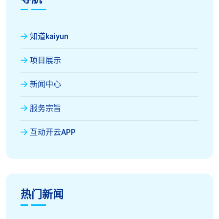
知道kaiyun
项目展示
新闻中心
服务宗旨
互动开云APP
热门新闻