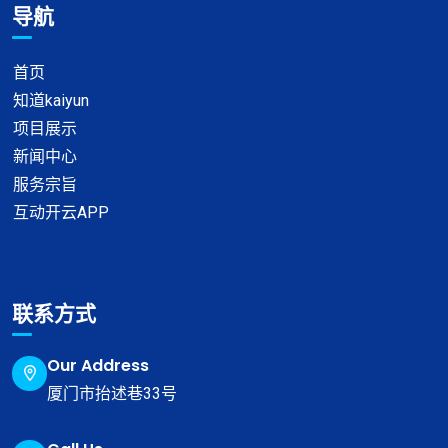
导航
首页
知道kaiyun
项目展示
新闻中心
服务宗旨
互动开云APP
联系方式
Our Address
厦门市抬述巷33号