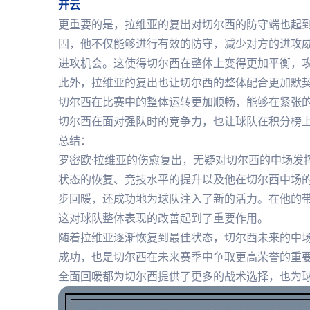
开云
更重要的是，拉维亚的复出对切尔西的防守端也起
固，他不仅能够进行有效的防守，减少对方的进攻
进攻机会。这使得切尔西在整体上变得更加平衡，
此外，拉维亚的复出也让切尔西的整体配合更加默
切尔西在比赛中的整体运转更加顺畅，能够在紧张
切尔西在面对强队时的竞争力，也让球队在积分榜
总结：
罗密欧·拉维亚的伤愈复出，无疑对切尔西的中场发
状态的恢复、竞技水平的提升以及他在切尔西中场
步回暖，还成功地为球队注入了新的活力。在他的
这对球队整体表现的改善起到了重要作用。
随着拉维亚逐渐恢复到最佳状态，切尔西未来的中
成功，也是切尔西在未来赛季中争取更高荣誉的重
全面回暖都为切尔西提供了更多的战术选择，也为