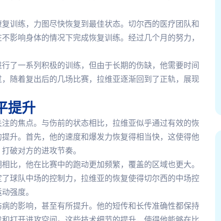
康复训练，力图尽快恢复到最佳状态。切尔西的医疗团队和
在不影响身体的情况下完成恢复训练。经过几个月的努力，
进行了一系列积极的训练，但由于长期的伤缺，他需要时间
过，随着复出后的几场比赛，拉维亚逐渐回到了正轨，展现
。
平提升
关注的焦点。与伤前的状态相比，拉维亚似乎通过有效的恢
的提升。首先，他的速度和爆发力恢复得相当快，这使得他
，打破对方的进攻节奏。
期相比，他在比赛中的跑动更加频繁，覆盖的区域也更大。
定了球队中场的控制力，拉维亚的恢复使得切尔西的中场控
运动强度。
伤病的影响，甚至有所提升。他的短传和长传准确性都保持
找和打开进攻空间。这些技术细节的提升，使得他能够在比