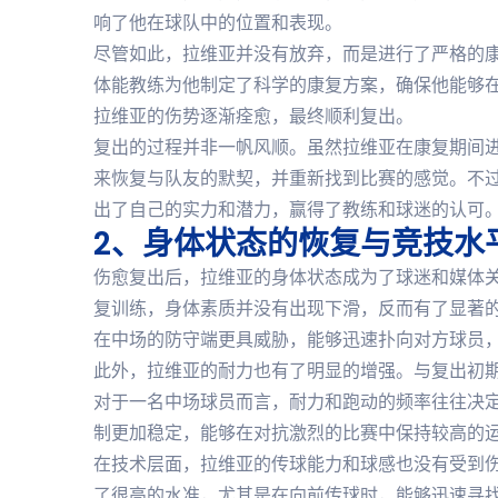
响了他在球队中的位置和表现。
尽管如此，拉维亚并没有放弃，而是进行了严格的
体能教练为他制定了科学的康复方案，确保他能够
拉维亚的伤势逐渐痊愈，最终顺利复出。
复出的过程并非一帆风顺。虽然拉维亚在康复期间
来恢复与队友的默契，并重新找到比赛的感觉。不
出了自己的实力和潜力，赢得了教练和球迷的认可
2、身体状态的恢复与竞技水
伤愈复出后，拉维亚的身体状态成为了球迷和媒体
复训练，身体素质并没有出现下滑，反而有了显著
在中场的防守端更具威胁，能够迅速扑向对方球员
此外，拉维亚的耐力也有了明显的增强。与复出初
对于一名中场球员而言，耐力和跑动的频率往往决
制更加稳定，能够在对抗激烈的比赛中保持较高的
在技术层面，拉维亚的传球能力和球感也没有受到
了很高的水准，尤其是在向前传球时，能够迅速寻