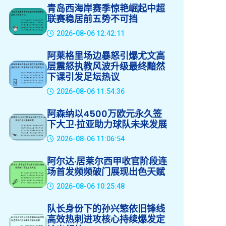
青岛西海岸赛季惊艳崛起中超
联赛稳居前五势不可挡
2026-08-06 12:42:11
阿莱格里场边暴怒引爆尤文高
层震怒执教风波升级最终黯然
下课引发足坛热议
2026-08-06 11:54:36
阿森纳以4500万欧元永久签
下大卫·拉亚助力球队未来发展
2026-08-06 11:06:54
阿尔达·居莱尔西甲收官阶段连
场首发频频破门展现出色天赋
2026-08-06 10:25:48
队长身份下的孙兴慜依旧锋线
高效热刺进攻核心持续爆发定