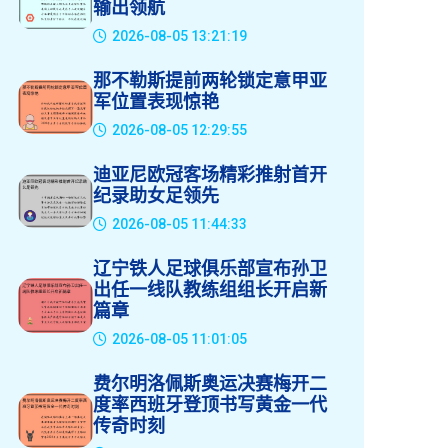
输出领航
2026-08-05 13:21:19
那不勒斯提前两轮锁定意甲亚
军位置表现惊艳
2026-08-05 12:29:55
迪亚尼欧冠客场精彩推射首开
纪录助女足领先
2026-08-05 11:44:33
辽宁铁人足球俱乐部宣布孙卫
出任一线队教练组组长开启新
篇章
2026-08-05 11:01:05
费尔明洛佩斯奥运决赛梅开二
度率西班牙登顶书写黄金一代
传奇时刻