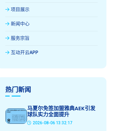
项目展示
新闻中心
服务宗旨
互动开云APP
热门新闻
马夏尔免签加盟雅典AEK引发
球队实力全面提升
2026-08-06 13:32:17