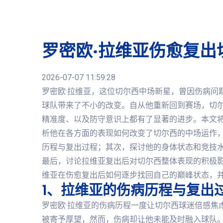
罗密欧·拉维亚伤愈复出
2026-07-07 11:59:28
罗密欧·拉维亚，这位切尔西中场新星，曾因伤病问
球队带来了不小的改变。自从他重新回到赛场，切
精准度、以及防守意识上都有了显著的进步。本文将
析他在各方面的表现如何改变了切尔西的中场运作
历程与复出过程；其次，探讨他的身体状态和竞技
最后，讨论拉维亚复出后对切尔西整体表现的积极
维亚在伤愈复出后如何逐步找回自己的巅峰状态，
1、拉维亚的伤病历程与复出
罗密欧·拉维亚的伤病历程一度让切尔西球迷倍感焦
被寄予厚望，然而，伤病却让他未能及时融入球队