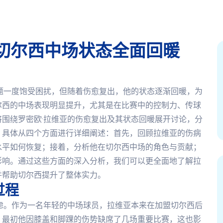
切尔西中场状态全面回暖
题一度饱受困扰，但随着伤愈复出，他的状态逐渐回暖，为
尔西的中场表现明显提升，尤其是在比赛中的控制力、传球
围绕罗密欧·拉维亚的伤愈复出及其状态回暖展开讨论，分
，具体从四个方面进行详细阐述：首先，回顾拉维亚的伤病
水平如何恢复；接着，分析他在切尔西中场的角色与贡献；
影响。通过这些方面的深入分析，我们可以更全面地了解拉
并帮助切尔西提升了整体实力。
过程
虑。作为一名年轻的中场球员，拉维亚本来在加盟切尔西后
。最初他因膝盖和脚踝的伤势缺席了几场重要比赛，这也影