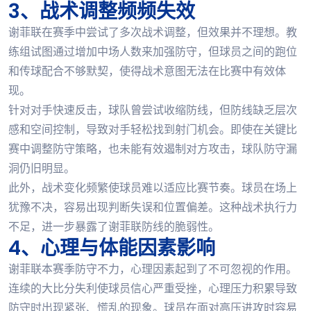
3、战术调整频频失效
谢菲联在赛季中尝试了多次战术调整，但效果并不理想。教
练组试图通过增加中场人数来加强防守，但球员之间的跑位
和传球配合不够默契，使得战术意图无法在比赛中有效体
现。
针对对手快速反击，球队曾尝试收缩防线，但防线缺乏层次
感和空间控制，导致对手轻松找到射门机会。即使在关键比
赛中调整防守策略，也未能有效遏制对方攻击，球队防守漏
洞仍旧明显。
此外，战术变化频繁使球员难以适应比赛节奏。球员在场上
犹豫不决，容易出现判断失误和位置偏差。这种战术执行力
不足，进一步暴露了谢菲联防线的脆弱性。
4、心理与体能因素影响
谢菲联本赛季防守不力，心理因素起到了不可忽视的作用。
连续的大比分失利使球员信心严重受挫，心理压力积累导致
防守时出现紧张、慌乱的现象。球员在面对高压进攻时容易