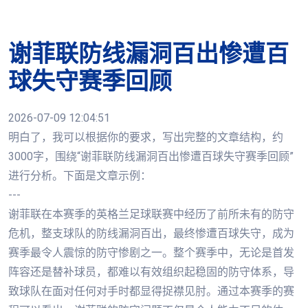
谢菲联防线漏洞百出惨遭百
球失守赛季回顾
2026-07-09 12:04:51
明白了，我可以根据你的要求，写出完整的文章结构，约
3000字，围绕“谢菲联防线漏洞百出惨遭百球失守赛季回顾”
进行分析。下面是文章示例：
---
谢菲联在本赛季的英格兰足球联赛中经历了前所未有的防守
危机，整支球队的防线漏洞百出，最终惨遭百球失守，成为
赛季最令人震惊的防守惨剧之一。整个赛季中，无论是首发
阵容还是替补球员，都难以有效组织起稳固的防守体系，导
致球队在面对任何对手时都显得捉襟见肘。通过本赛季的赛