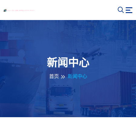
新闻中心
首页
新闻中心