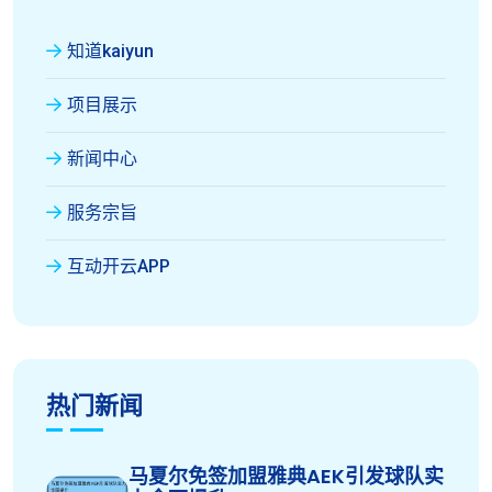
知道kaiyun
项目展示
新闻中心
服务宗旨
互动开云APP
热门新闻
马夏尔免签加盟雅典AEK引发球队实