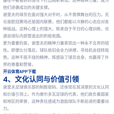
屡在不被看好的情况下打出精彩表现。这种精神力量，成为
他们逆袭成功的关键支撑。
谢里夫的球员在面对强大对手时，从不畏惧舞台的压力。无
论是欧冠赛场还是国内联赛，他们都能以冷静的心态应对各
种挑战。这种心理上的强大，既来自于平日的心理训练，也
源自球队内部营造出的积极氛围。
更为重要的是，谢里夫的精神力量表现出一种永不言弃的韧
性。即便比分落后，球队依旧会全力拼搏，寻找机会扭转局
势。这种不屈不挠的精神，既感染了球员自身，也赢得了外
界的尊重和赞誉。
开云体育APP下载
4、文化认同与价值引领
谢里夫足球俱乐部的制胜密码，还体现在其深厚的文化认同
和价值引领上。作为摩尔多瓦足球的代表，他们肩负着国家
和地区的荣誉，这种责任感成为激励球队不断前进的重要动
力。