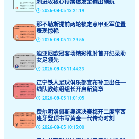
刺进攻核心持续爆发定输出领航
2026-08-05 13:21:19
那不勒斯提前两轮锁定意甲亚军位置
表现惊艳
2026-08-05 12:29:55
迪亚尼欧冠客场精彩推射首开纪录助
女足领先
2026-08-05 11:44:33
辽宁铁人足球俱乐部宣布孙卫出任一
线队教练组组长开启新篇章
2026-08-05 11:01:05
费尔明洛佩斯奥运决赛梅开二度率西
班牙登顶书写黄金一代传奇时刻
2026-08-05 10:15:00