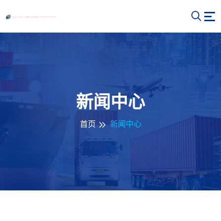
新闻中心
首页
新闻中心