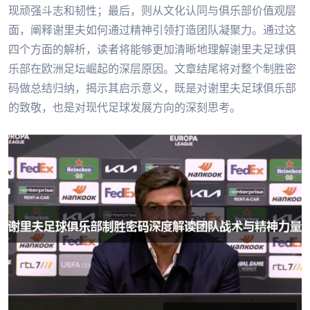
现顽强斗志和韧性；最后，则从文化认同与俱乐部价值观层
面，阐释谢里夫如何通过精神引领打造团队凝聚力。通过这
四个方面的解析，读者将能够更加清晰地理解谢里夫足球俱
乐部在欧洲足坛崛起的深层原因。文章结尾将对整个制胜密
码做总结归纳，揭示其启示意义，既是对谢里夫足球俱乐部
的致敬，也是对现代足球发展方向的深刻思考。