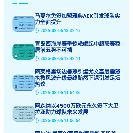
马夏尔免签加盟雅典AEK引发球队实
力全面提升
2026-08-06 13:32:17
青岛西海岸赛季惊艳崛起中超联赛稳
居前五势不可挡
2026-08-06 12:42:11
阿莱格里场边暴怒引爆尤文高层震怒
执教风波升级最终黯然下课引发足坛
热议
2026-08-06 11:54:36
阿森纳以4500万欧元永久签下大卫·
拉亚助力球队未来发展
2026-08-06 11:06:54