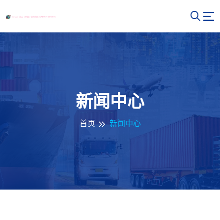
新闻中心
首页
新闻中心