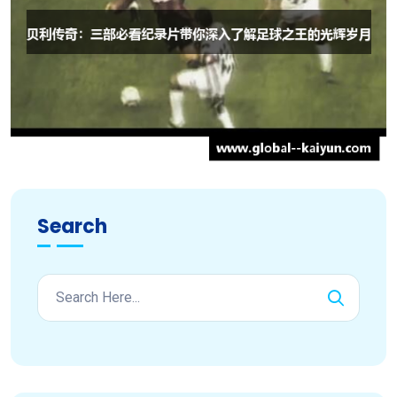
Search