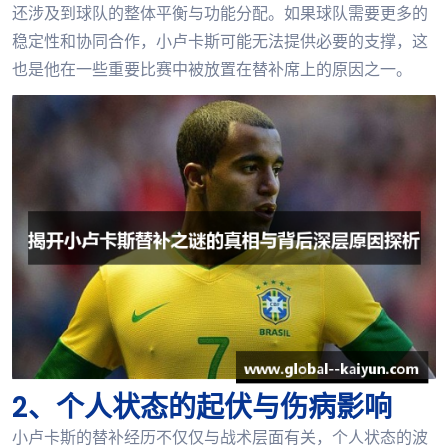
还涉及到球队的整体平衡与功能分配。如果球队需要更多的
稳定性和协同合作，小卢卡斯可能无法提供必要的支撑，这
也是他在一些重要比赛中被放置在替补席上的原因之一。
2、个人状态的起伏与伤病影响
小卢卡斯的替补经历不仅仅与战术层面有关，个人状态的波