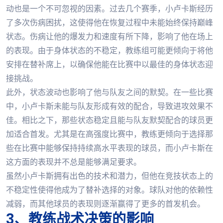
动也是一个不可忽视的因素。过去几个赛季，小卢卡斯经历
了多次伤病困扰，这使得他在恢复过程中未能始终保持巅峰
状态。伤病让他的爆发力和速度有所下降，影响了他在场上
的表现。由于身体状态的不稳定，教练组可能更倾向于将他
安排在替补席上，以确保他能在比赛中以最佳的身体状态迎
接挑战。
此外，状态波动也影响了他与队友之间的默契。在一些比赛
中，小卢卡斯未能与队友形成有效的配合，导致进攻效果不
佳。相比之下，那些状态稳定且能与队友默契配合的球员更
加适合首发。尤其是在高强度比赛中，教练更倾向于选择那
些在比赛中能够保持持续高水平表现的球员，而小卢卡斯在
这方面的表现并不总是能够满足要求。
虽然小卢卡斯拥有出色的技术和潜力，但他在竞技状态上的
不稳定性使得他成为了替补选择的对象。球队对他的依赖性
减弱，而其他球员的表现则逐渐赢得了更多的首发机会。
3、教练战术决策的影响