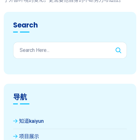
Search
导航
知道kaiyun
项目展示