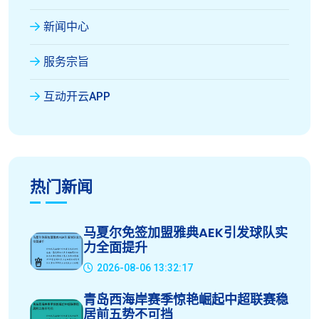
新闻中心
服务宗旨
互动开云APP
热门新闻
马夏尔免签加盟雅典AEK引发球队实
力全面提升
2026-08-06 13:32:17
青岛西海岸赛季惊艳崛起中超联赛稳
居前五势不可挡