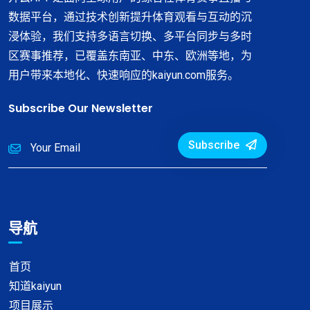
数据平台，通过技术创新提升体育观看与互动的沉
浸体验，我们支持多语言切换、多平台同步与多时
区赛事推荐，已覆盖东南亚、中东、欧洲等地，为
用户带来本地化、快速响应的kaiyun.com服务。
Subscribe Our Newsletter
Subscribe
导航
首页
知道kaiyun
项目展示