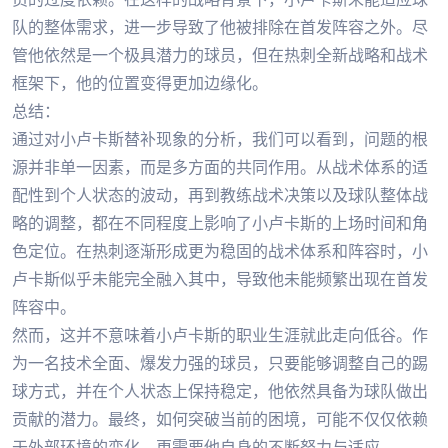
队的整体需求，进一步导致了他被排除在首发阵容之外。尽
管他依然是一个极具潜力的球员，但在热刺全新战略和战术
框架下，他的位置变得更加边缘化。
总结：
通过对小卢卡斯替补现象的分析，我们可以看到，问题的根
源并非单一因素，而是多方面的共同作用。从战术体系的适
配性到个人状态的波动，再到教练战术决策以及球队整体战
略的调整，都在不同程度上影响了小卢卡斯的上场时间和角
色定位。在热刺逐渐形成更为稳固的战术体系和阵容时，小
卢卡斯似乎未能完全融入其中，导致他未能频繁出现在首发
阵容中。
然而，这并不意味着小卢卡斯的职业生涯就此走向低谷。作
为一名技术全面、爆发力强的球员，只要能够调整自己的踢
球方式，并在个人状态上保持稳定，他依然具备为球队做出
贡献的潜力。最终，如何突破当前的困境，可能不仅仅依赖
于外部环境的变化，更需要他自身的不断努力与适应。