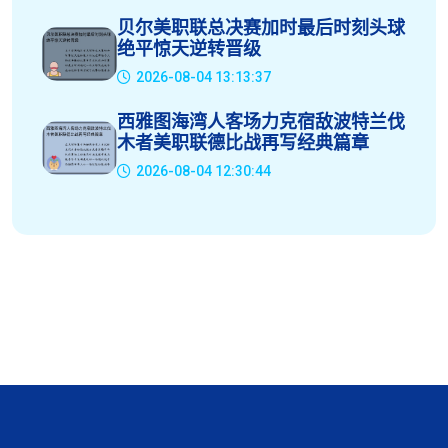
贝尔美职联总决赛加时最后时刻头球
绝平惊天逆转晋级
2026-08-04 13:13:37
西雅图海湾人客场力克宿敌波特兰伐
木者美职联德比战再写经典篇章
2026-08-04 12:30:44