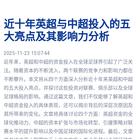
近十年英超与中超投入的五
大亮点及其影响力分析
2025-11-23 15:07:44
近年来，英超和中超的资金投入在全球足球界引起了广泛关
注。随着资本的不断流入，两个联赛的竞争力和影响力都在
不断攀升。本文将从四个方面深入分析近十年来英超和中超
的五大投入亮点，并探讨这些投资对联赛、俱乐部以及全球
足球格局的影响。通过这篇文章，我们不仅能够了解英超和
中超资金投入的具体表现，还可以揭示背后的深层次原因及
其所带来的变化。文章将具体讨论四个方面：英超资金的全
球化推动力、中超的资本扩张与市场化转型、引援策略对联
赛水平的提升影响以及中国足球的国际化进程。最后，文章