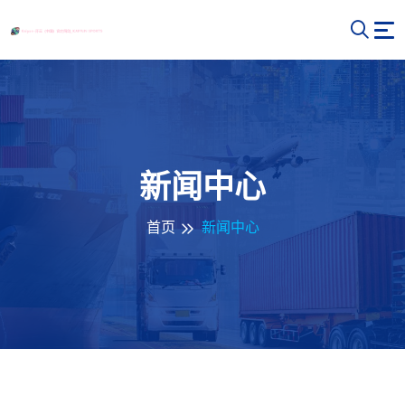
新闻中心
首页
新闻中心