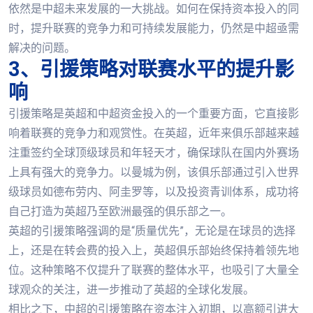
依然是中超未来发展的一大挑战。如何在保持资本投入的同
时，提升联赛的竞争力和可持续发展能力，仍然是中超亟需
解决的问题。
3、引援策略对联赛水平的提升影
响
引援策略是英超和中超资金投入的一个重要方面，它直接影
响着联赛的竞争力和观赏性。在英超，近年来俱乐部越来越
注重签约全球顶级球员和年轻天才，确保球队在国内外赛场
上具有强大的竞争力。以曼城为例，该俱乐部通过引入世界
级球员如德布劳内、阿圭罗等，以及投资青训体系，成功将
自己打造为英超乃至欧洲最强的俱乐部之一。
英超的引援策略强调的是“质量优先”，无论是在球员的选择
上，还是在转会费的投入上，英超俱乐部始终保持着领先地
位。这种策略不仅提升了联赛的整体水平，也吸引了大量全
球观众的关注，进一步推动了英超的全球化发展。
相比之下，中超的引援策略在资本注入初期，以高额引进大