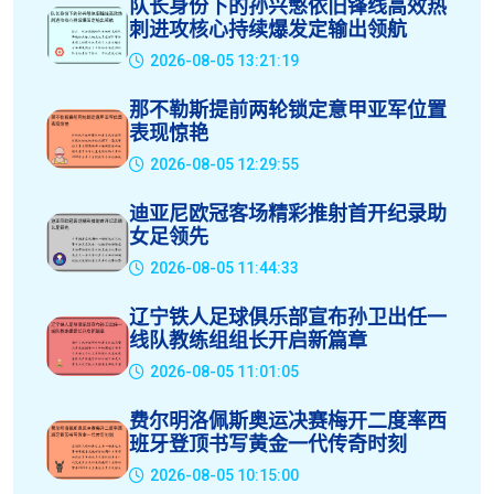
队长身份下的孙兴慜依旧锋线高效热
刺进攻核心持续爆发定输出领航
2026-08-05 13:21:19
那不勒斯提前两轮锁定意甲亚军位置
表现惊艳
2026-08-05 12:29:55
迪亚尼欧冠客场精彩推射首开纪录助
女足领先
2026-08-05 11:44:33
辽宁铁人足球俱乐部宣布孙卫出任一
线队教练组组长开启新篇章
2026-08-05 11:01:05
费尔明洛佩斯奥运决赛梅开二度率西
班牙登顶书写黄金一代传奇时刻
2026-08-05 10:15:00