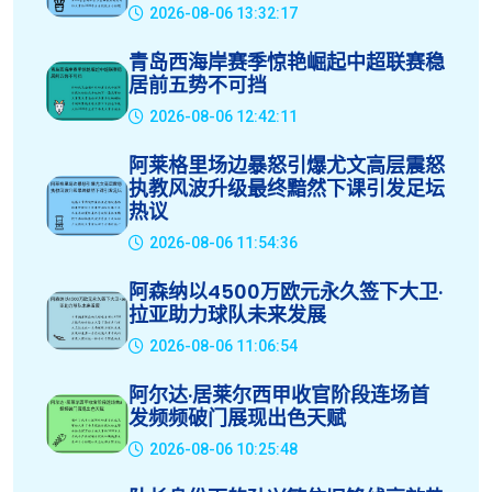
2026-08-06 13:32:17
青岛西海岸赛季惊艳崛起中超联赛稳
居前五势不可挡
2026-08-06 12:42:11
阿莱格里场边暴怒引爆尤文高层震怒
执教风波升级最终黯然下课引发足坛
热议
2026-08-06 11:54:36
阿森纳以4500万欧元永久签下大卫·
拉亚助力球队未来发展
2026-08-06 11:06:54
阿尔达·居莱尔西甲收官阶段连场首
发频频破门展现出色天赋
2026-08-06 10:25:48