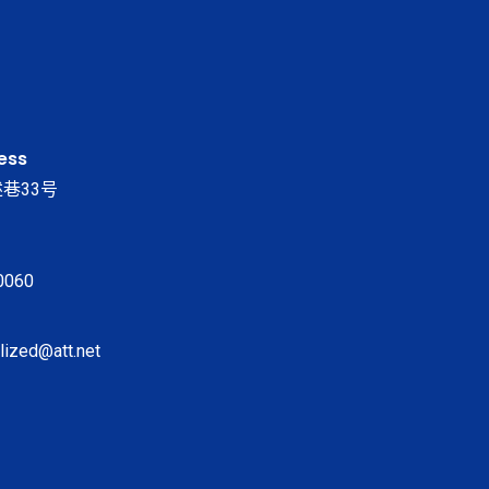
ess
巷33号
0060
alized@att.net