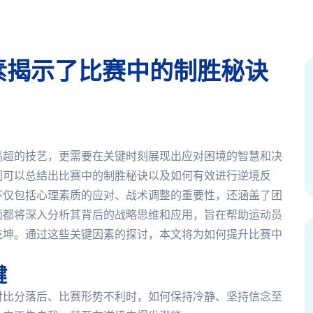
素揭示了比赛中的制胜秘诀
高超的技艺，更需要在关键时刻展现出应对困境的智慧和决
们可以总结出比赛中的制胜秘诀以及如何有效进行逆境反
不仅包括心理素质的应对、战术调整的重要性，还涵盖了团
面都将深入分析其背后的战略思维和应用，旨在帮助运动员
乾坤。通过这些关键因素的探讨，本文将为如何提升比赛中
键
对比分落后、比赛形势不利时，如何保持冷静、坚持信念至