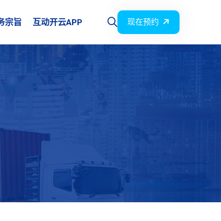
务宗旨
互动开云APP
现在预约