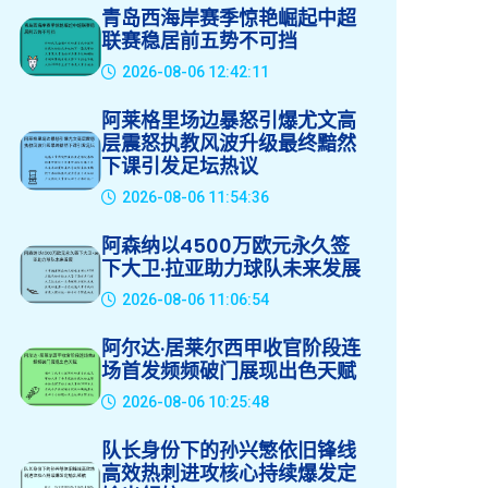
青岛西海岸赛季惊艳崛起中超
联赛稳居前五势不可挡
2026-08-06 12:42:11
阿莱格里场边暴怒引爆尤文高
层震怒执教风波升级最终黯然
下课引发足坛热议
2026-08-06 11:54:36
阿森纳以4500万欧元永久签
下大卫·拉亚助力球队未来发展
2026-08-06 11:06:54
阿尔达·居莱尔西甲收官阶段连
场首发频频破门展现出色天赋
2026-08-06 10:25:48
队长身份下的孙兴慜依旧锋线
高效热刺进攻核心持续爆发定