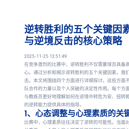
逆转胜利的五个关键因
与逆境反击的核心策略
2025-11-25 12:51:49
在竞争激烈的比赛中，逆转胜利不仅需要球员具备
心。通过分析和揭示逆转胜利的五个关键因素，我
击。本文将围绕四个方面进行详细探讨，这些方面
队合作的力量以及个人突破的决定性作用。每个方
与教练员更好地理解如何在逆境中转危为安、扭转
的逆转能力提供具体的指导。
1、心态调整与心理素质的关
比赛中，心理素质往往决定了逆转的可能性。当面