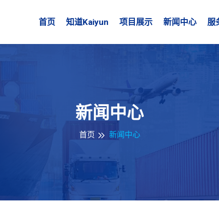
首页
知道kaiyun
项目展示
新闻中心
服
新闻中心
首页
新闻中心