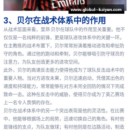
3、贝尔在战术体系中的作用
从战术层面来看，里昂·贝尔在球队中的作用至关重要。他不
仅仅是一名纯粹的前锋，更是球队进攻体系中的关键一环。
在主教练的战术布置下，贝尔常常扮演着推动进攻和牵扯防
守的角色。通过他的跑动和牵制，贝尔能够吸引防守球员的
注意力，为队友创造更多的进攻空间。
此外，贝尔的高速反击能力使得他成为了球队反击战术中的
重要人物。当对方进攻未果，贝尔迅速启动，凭借其出色的
速度和持球能力，常常能够在对方未完全回防的情况下完成
致命一击。这种在反击中的威胁，使得贝尔成为了英乙赛场
上一名令人畏惧的存在。
贝尔在战术体系中的另一个突出表现是他的灵活性。在比赛
中，他能够根据场上的局势，迅速切换自己的角色。有时他
是锋线的支点，为队友做球；有时他则是在边路活动，制造