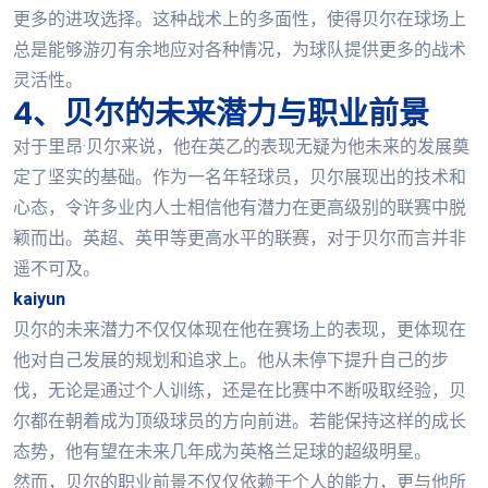
更多的进攻选择。这种战术上的多面性，使得贝尔在球场上
总是能够游刃有余地应对各种情况，为球队提供更多的战术
灵活性。
4、贝尔的未来潜力与职业前景
对于里昂·贝尔来说，他在英乙的表现无疑为他未来的发展奠
定了坚实的基础。作为一名年轻球员，贝尔展现出的技术和
心态，令许多业内人士相信他有潜力在更高级别的联赛中脱
颖而出。英超、英甲等更高水平的联赛，对于贝尔而言并非
遥不可及。
kaiyun
贝尔的未来潜力不仅仅体现在他在赛场上的表现，更体现在
他对自己发展的规划和追求上。他从未停下提升自己的步
伐，无论是通过个人训练，还是在比赛中不断吸取经验，贝
尔都在朝着成为顶级球员的方向前进。若能保持这样的成长
态势，他有望在未来几年成为英格兰足球的超级明星。
然而，贝尔的职业前景不仅仅依赖于个人的能力，更与他所