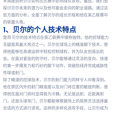
术角度剖析贝尔如何在比赛中影响球队表现；最后，我们会
探讨贝尔未来的潜力以及他可能会走向的职业道路。通过这
些方面的分析，全面了解贝尔的成长历程和他在英乙联赛中
的崭露头角。
1、贝尔的个人技术特点
里昂·贝尔的技术特点在英乙联赛中堪称独特。他的控球能力
无疑是其最大亮点之一。贝尔在球场上的精准脚下技术，使
得他能够在高速运转中轻松控制球权，并为队友创造出机
会。在面对紧张的防守时，贝尔能够通过灵活的变向、快速
的第一步爆发力和巧妙的脚下动作，突破防线并完成威胁性
传球或射门。
除了精湛的控球技术，贝尔的射门能力同样令人印象深刻。
他在禁区内外的射门精准度以及对门将位置的敏锐判断，使
得他在面对门将时显得极为冷静。无论是远射、近距离射
门，还是头球攻门，贝尔都能够根据场上的局势灵活选择最
合适的方式进行进攻。这样的多样化进攻手段，让贝尔成为