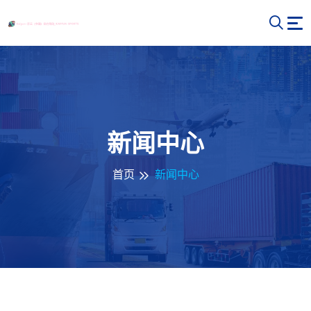
新闻中心
首页
新闻中心