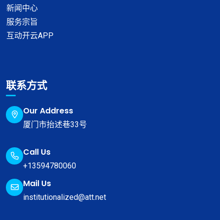
新闻中心
服务宗旨
互动开云APP
联系方式
Our Address
厦门市抬述巷33号
Call Us
+13594780060
Mail Us
institutionalized@att.net