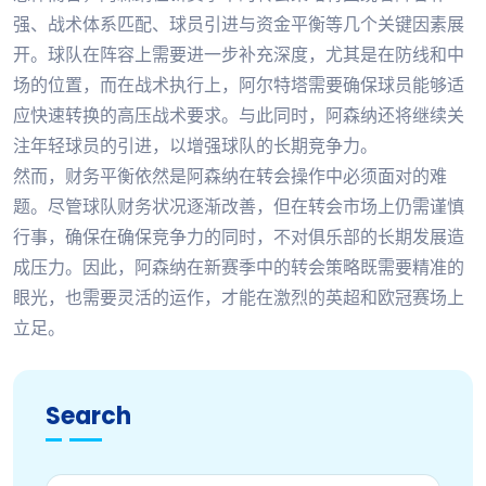
强、战术体系匹配、球员引进与资金平衡等几个关键因素展
开。球队在阵容上需要进一步补充深度，尤其是在防线和中
场的位置，而在战术执行上，阿尔特塔需要确保球员能够适
应快速转换的高压战术要求。与此同时，阿森纳还将继续关
注年轻球员的引进，以增强球队的长期竞争力。
然而，财务平衡依然是阿森纳在转会操作中必须面对的难
题。尽管球队财务状况逐渐改善，但在转会市场上仍需谨慎
行事，确保在确保竞争力的同时，不对俱乐部的长期发展造
成压力。因此，阿森纳在新赛季中的转会策略既需要精准的
眼光，也需要灵活的运作，才能在激烈的英超和欧冠赛场上
立足。
Search