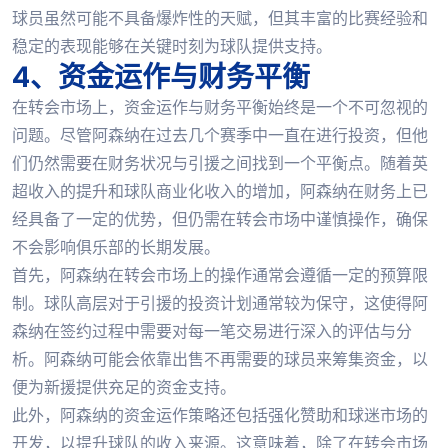
球员虽然可能不具备爆炸性的天赋，但其丰富的比赛经验和
稳定的表现能够在关键时刻为球队提供支持。
4、资金运作与财务平衡
在转会市场上，资金运作与财务平衡始终是一个不可忽视的
问题。尽管阿森纳在过去几个赛季中一直在进行投资，但他
们仍然需要在财务状况与引援之间找到一个平衡点。随着英
超收入的提升和球队商业化收入的增加，阿森纳在财务上已
经具备了一定的优势，但仍需在转会市场中谨慎操作，确保
不会影响俱乐部的长期发展。
首先，阿森纳在转会市场上的操作通常会遵循一定的预算限
制。球队高层对于引援的投资计划通常较为保守，这使得阿
森纳在签约过程中需要对每一笔交易进行深入的评估与分
析。阿森纳可能会依靠出售不再需要的球员来筹集资金，以
便为新援提供充足的资金支持。
此外，阿森纳的资金运作策略还包括强化赞助和球迷市场的
开发，以提升球队的收入来源。这意味着，除了在转会市场