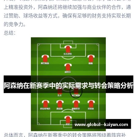
上精准投资外，阿森纳还将继续加强与商业伙伴的合作，通
过赞助、球场收益等方式，确保有足够的财务支持实现长期
的竞争力。
总结：
总体而言，阿森纳在新赛季中的转会策略将围绕着阵容补