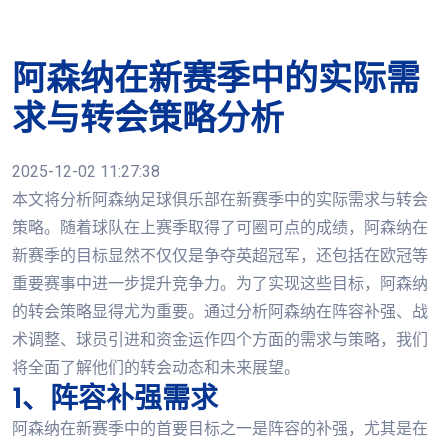
阿森纳在新赛季中的实际需
求与转会策略分析
2025-12-02 11:27:38
本文将分析阿森纳足球俱乐部在新赛季中的实际需求与转会
策略。随着球队在上赛季取得了可圈可点的成绩，阿森纳在
新赛季的目标显然不仅仅是争夺英超冠军，还包括在欧冠等
重要赛事中进一步提升竞争力。为了实现这些目标，阿森纳
的转会策略显得尤为重要。通过分析阿森纳在阵容补强、战
术调整、球员引进和资金运作四个方面的需求与策略，我们
将全面了解他们的转会动态和未来展望。
1、阵容补强需求
阿森纳在新赛季中的首要目标之一是阵容的补强，尤其是在