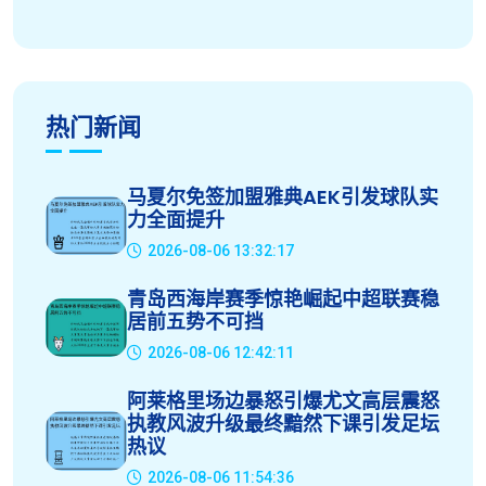
热门新闻
马夏尔免签加盟雅典AEK引发球队实
力全面提升
2026-08-06 13:32:17
青岛西海岸赛季惊艳崛起中超联赛稳
居前五势不可挡
2026-08-06 12:42:11
阿莱格里场边暴怒引爆尤文高层震怒
执教风波升级最终黯然下课引发足坛
热议
2026-08-06 11:54:36