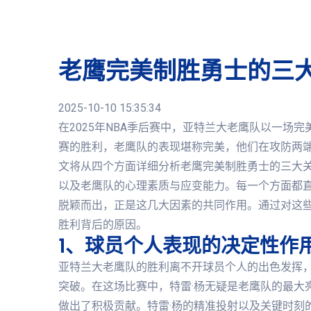
老鹰完美制胜勇士的三
2025-10-10 15:35:34
在2025年NBA季后赛中，亚特兰大老鹰队以一场
赛的胜利，老鹰队的表现堪称完美，他们在攻防两
文将从四个方面详细分析老鹰完美制胜勇士的三大
以及老鹰队的心理素质与应变能力。每一个方面都
脱颖而出，正是这几大因素的共同作用。通过对这
胜利背后的原因。
1、球员个人表现的决定性作
亚特兰大老鹰队的胜利离不开球员个人的出色发挥
突破。在这场比赛中，特雷·杨无疑是老鹰队的最大
做出了积极贡献。特雷·杨的精准投射以及关键时刻