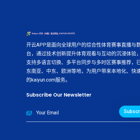
开云APP是面向全球用户的综合性体育赛事直播与
台，通过技术创新提升体育观看与互动的沉浸体验
支持多语言切换、多平台同步与多时区赛事推荐，
东南亚、中东、欧洲等地，为用户带来本地化、快
的kaiyun.com服务。
Subscribe Our Newsletter
Subscr