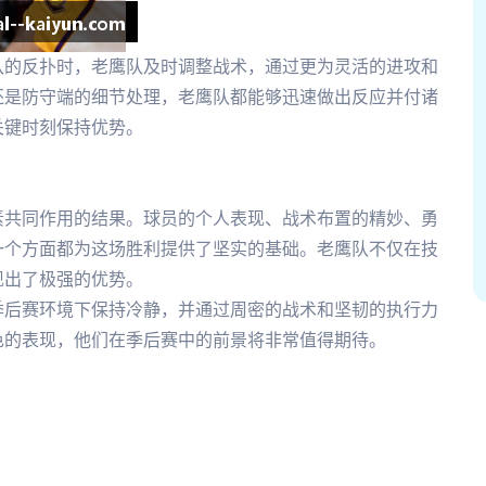
队的反扑时，老鹰队及时调整战术，通过更为灵活的进攻和
还是防守端的细节处理，老鹰队都能够迅速做出反应并付诸
关键时刻保持优势。
素共同作用的结果。球员的个人表现、战术布置的精妙、勇
一个方面都为这场胜利提供了坚实的基础。老鹰队不仅在技
现出了极强的优势。
季后赛环境下保持冷静，并通过周密的战术和坚韧的执行力
色的表现，他们在季后赛中的前景将非常值得期待。