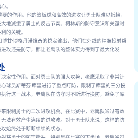
信心。
重要的作用。他的篮板球和高效的进攻让勇士队难以抵挡，
极大地减缓了勇士的反击节奏。柯林斯的防守意识和关键时
胜利的关键。
和博甘·博格丹诺维奇的稳定输出，他们在外线的精准投射帮
是进攻还是防守，都让老鹰队的整体实力得到了最大化发
处
了决定性作用。面对勇士队的强大攻势，老鹰采取了非常针
心球员斯蒂芬·库里进行了重点盯防，限制了库里的三分投
地执行这一战术，老鹰队在防守时不断进行换防，避免了库
夺来限制勇士的二次进攻机会。在比赛中，老鹰队通过有效
，无法有效产生连续的进攻波。对于勇士队来说，这样的防
进攻始终处于断断续续的状态。
投射将勇士的防守撕裂。特别是在比赛的下半场，老鹰通过