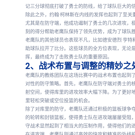
记三分球彻底打破了勇士的防线，给了球队巨大的
除此之外，约翰·柯林斯在内线的发挥也起到了至关
尤其是在防守端，他成功遏制了勇士的几次进攻，
刻的得分帮助老鹰队保持了领先优势，成为了球队
老鹰队的其他球员也表现不凡，比如德安德烈·亨特
助球队拉开了比分。这些球员的全方位表现，无论
挥，最终成为了击败勇士队的重要原因。
2、战术布置与调整的精妙之
老鹰队的教练团队在这场比赛中的战术布置也起到
对性的防守策略。首先，老鹰队在防守端对勇士的核
射空间，使得库里的进攻效率大幅下降。为了更好
里轻松突破或空位投篮的机会。
除了对库里的防守，老鹰队还通过积极的篮板球争
的轮转和封锁篮板，使得勇士队在进攻端屡屡受阻
守战术显然起到了相当大的压制作用，使得他们的
在进攻端，老鹰队则通过高效的快攻和精准的外线