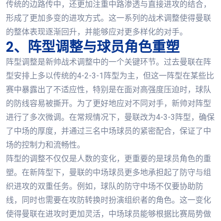
传统的边路传中，还更加注重中路渗透与直接进攻的结合，
形成了更加多变的进攻方式。这一系列的战术调整使得曼联
的整体表现逐渐回升，并能够应对更多样化的对手。
2、阵型调整与球员角色重塑
阵型调整是新帅战术调整中的一个关键环节。过去曼联在阵
型安排上多以传统的4-2-3-1阵型为主，但这一阵型在某些比
赛中暴露出了不适应性，特别是在面对高强度压迫时，球队
的防线容易被撕开。为了更好地应对不同对手，新帅对阵型
进行了多次微调。在常规情况下，曼联改为4-3-3阵型，确保
了中场的厚度，并通过三名中场球员的紧密配合，保证了中
场的控制力和流畅性。
阵型的调整不仅仅是人数的变化，更重要的是球员角色的重
塑。在新阵型下，曼联的中场球员更多地承担起了防守与组
织进攻的双重任务。例如，球队的防守中场不仅要协助防
线，同时也需要在攻防转换时扮演组织者的角色。这一变化
使得曼联在进攻时更加灵活，中场球员能够根据比赛局势做