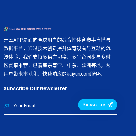
开云APP是面向全球用户的综合性体育赛事直播与
数据平台，通过技术创新提升体育观看与互动的沉
浸体验，我们支持多语言切换、多平台同步与多时
区赛事推荐，已覆盖东南亚、中东、欧洲等地，为
用户带来本地化、快速响应的kaiyun.com服务。
Subscribe Our Newsletter
Subscribe