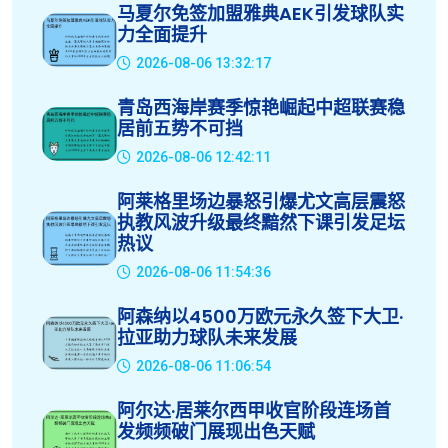
马夏尔免签加盟雅典AEK引发球队实
力全面提升
2026-08-06 13:32:17
青岛西海岸赛季惊艳崛起中超联赛稳
居前五势不可挡
2026-08-06 12:42:11
阿莱格里场边暴怒引爆尤文高层震怒
执教风波升级最终黯然下课引发足坛
热议
2026-08-06 11:54:36
阿森纳以4500万欧元永久签下大卫·
拉亚助力球队未来发展
2026-08-06 11:06:54
阿尔达·居莱尔西甲收官阶段连场首
发频频破门展现出色天赋