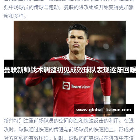
强中场球员的传球与跑动，曼联的进攻组织开始变得更加紧
密和多样。
新帅特别注重前场球员的空间创造和快速反击的利用。在进
攻时，球队通过快速的传递与前场球员的快速插上，形成对
对方防线的有效压迫。同时，球队的前锋球员在进攻中不仅