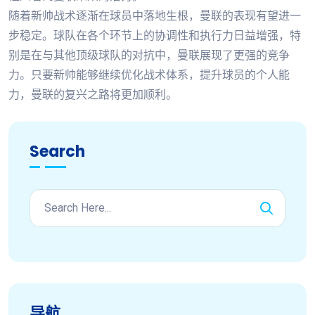
随着新帅战术逐渐在球员中落地生根，曼联的表现有望进一
步稳定。球队在各个环节上的协调性和执行力日益增强，特
别是在与其他顶级球队的对抗中，曼联展现了更强的竞争
力。只要新帅能够继续优化战术体系，提升球员的个人能
力，曼联的复兴之路将更加顺利。
Search
导航