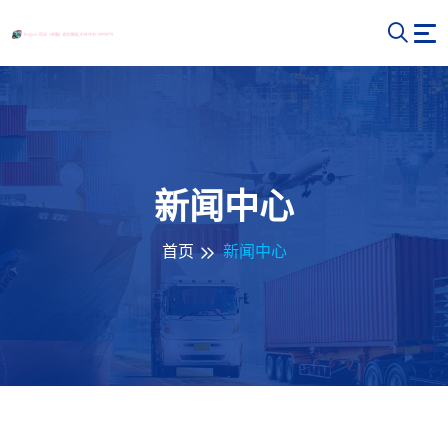
新闻中心
首页
新闻中心