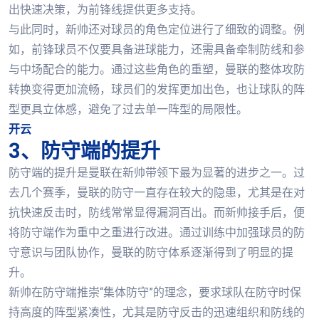
出快速决策，为前锋线提供更多支持。
与此同时，新帅还对球员的角色定位进行了细致的调整。例
如，前锋球员不仅要具备进球能力，还需具备牵制防线和参
与中场配合的能力。通过这些角色的重塑，曼联的整体攻防
转换变得更加流畅，球员们的发挥更加出色，也让球队的阵
型更具立体感，避免了过去单一阵型的局限性。
开云
3、防守端的提升
防守端的提升是曼联在新帅带领下最为显著的进步之一。过
去几个赛季，曼联的防守一直存在较大的隐患，尤其是在对
抗快速反击时，防线常常显得漏洞百出。而新帅接手后，便
将防守端作为重中之重进行改进。通过训练中加强球员的防
守意识与团队协作，曼联的防守体系逐渐得到了明显的提
升。
新帅在防守端推崇“集体防守”的理念，要求球队在防守时保
持高度的阵型紧凑性，尤其是防守反击的迅速组织和防线的