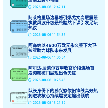
居前五势不可挡
2026-08-06 12:42:11
阿莱格里场边暴怒引爆尤文高层震怒
执教风波升级最终黯然下课引发足坛
热议
2026-08-06 11:54:36
阿森纳以4500万欧元永久签下大卫·
拉亚助力球队未来发展
2026-08-06 11:06:54
阿尔达·居莱尔西甲收官阶段连场首
发频频破门展现出色天赋
2026-08-06 10:25:48
队长身份下的孙兴慜依旧锋线高效热
刺进攻核心持续爆发定输出领航
2026-08-05 13:21:19