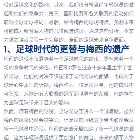
役对足球文化的影响；其次，我们将分析当前年轻球员的崛
起和他们的竞争力；第三，国际比赛和各大联赛的变动如何
影响全球足球格局；最后，结合梅西的球场特点，预测未来
可能成为新领军人物的几位候选球员。通过这些分析，本文
力求为读者呈现一个完整的、全面的足球未来竞争局面。
1、足球时代的更替与梅西的遗产
梅西的退役不仅意味着一个足球时代的结束，更标志着一个
新的竞争时代的来临。梅西和C罗在过去十多年里主宰了世
界足球，他们的对决不仅塑造了现代足球的面貌，也成为了
球迷心中永恒的话题。梅西作为一位足坛巨星，他的成就不
可忽视，从欧洲五大联赛的冠军到世界杯的荣耀，他的存在
为全球足球带来了巨大的影响。
然而，随着梅西的退役，全球足球正进入一个过渡期。虽然
梅西的风采仍然会被铭记，但足坛的顶级竞争者也必然会从
新一代球员中涌现。梅西的离去无疑加速了新一代球员的崛
起，这为年轻球员提供了更加宽广的舞台。未来的领军人物