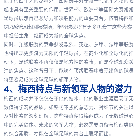
除了梅西个人的影响外，国际赛事对于新一代领军人物的崛
起也具有至关重要的作用。世界杯、欧洲杯等国际大赛常常
是球员展示自己领导力和决胜能力的重要舞台。随着梅西和
C罗逐渐退出国际赛场，年轻球员将有更多机会在这些大赛
中担任主角，继而成为新的全球焦点。
同时，顶级联赛的竞争愈发激烈，英超、意甲、法甲等联赛
也将出现更多潜力无限的年轻球员。在商业化和全球化的推
动下，足球联赛不再仅仅是地方性的赛事，而是全球观众关
注的焦点。这种背景下，能够在顶级联赛中表现出色的球员
将更容易成为全球足球的领军人物。
4、梅西特点与新领军人物的潜力
梅西的成功并不仅仅在于他的技术，他的职业生涯展现了无
数值得学习的品质，如坚韧不拔的意志力、对细节的关注以
及对比赛的深刻理解。这些特点使得梅西成为了无数球迷心
中的完美偶像。未来的领军人物，必然需要具备与梅西类似
的综合素质，才能在全球足球的舞台上脱颖而出。