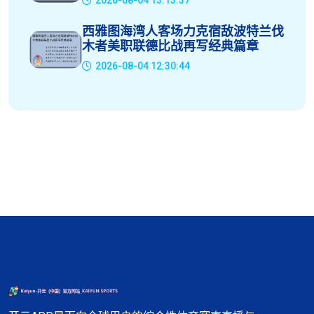
西雅图海湾人客场力克宿敌波特兰伐
木者美职联德比战再写经典篇章
2026-08-04 12:30:44