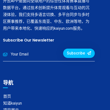
开云APP是面向全球用户的综合性体育赛事直播与
数据平台，通过技术创新提升体育观看与互动的沉
浸体验，我们支持多语言切换、多平台同步与多时
区赛事推荐，已覆盖东南亚、中东、欧洲等地，为
用户带来本地化、快速响应的kaiyun.com服务。
Subscribe Our Newsletter
Subscribe
导航
首页
知道kaiyun