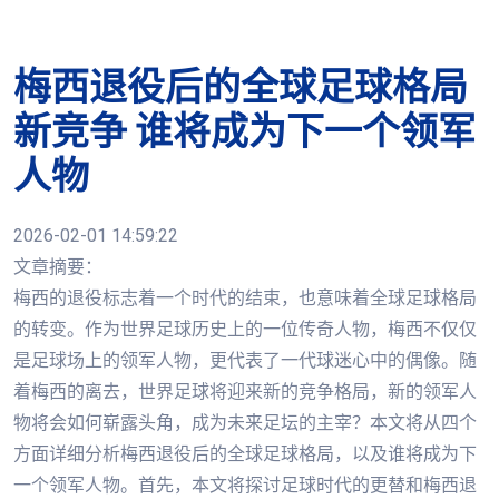
梅西退役后的全球足球格局
新竞争 谁将成为下一个领军
人物
2026-02-01 14:59:22
文章摘要：
梅西的退役标志着一个时代的结束，也意味着全球足球格局
的转变。作为世界足球历史上的一位传奇人物，梅西不仅仅
是足球场上的领军人物，更代表了一代球迷心中的偶像。随
着梅西的离去，世界足球将迎来新的竞争格局，新的领军人
物将会如何崭露头角，成为未来足坛的主宰？本文将从四个
方面详细分析梅西退役后的全球足球格局，以及谁将成为下
一个领军人物。首先，本文将探讨足球时代的更替和梅西退