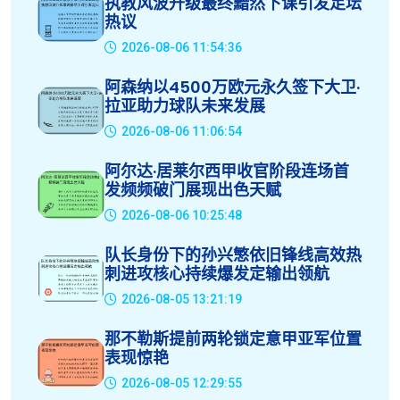
执教风波升级最终黯然下课引发足坛
热议
2026-08-06 11:54:36
阿森纳以4500万欧元永久签下大卫·
拉亚助力球队未来发展
2026-08-06 11:06:54
阿尔达·居莱尔西甲收官阶段连场首
发频频破门展现出色天赋
2026-08-06 10:25:48
队长身份下的孙兴慜依旧锋线高效热
刺进攻核心持续爆发定输出领航
2026-08-05 13:21:19
那不勒斯提前两轮锁定意甲亚军位置
表现惊艳
2026-08-05 12:29:55