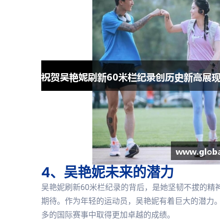
4、吴艳妮未来的潜力
吴艳妮刷新60米栏纪录的背后，是她坚韧不拔的精
期待。作为年轻的运动员，吴艳妮有着巨大的潜力
多的国际赛事中取得更加卓越的成绩。