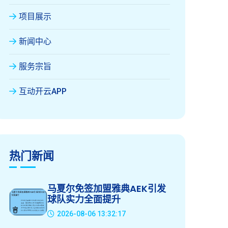
项目展示
新闻中心
服务宗旨
互动开云APP
热门新闻
马夏尔免签加盟雅典AEK引发
球队实力全面提升
2026-08-06 13:32:17