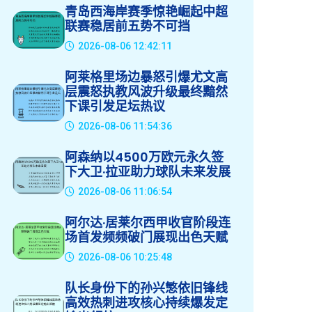
青岛西海岸赛季惊艳崛起中超
联赛稳居前五势不可挡
2026-08-06 12:42:11
阿莱格里场边暴怒引爆尤文高
层震怒执教风波升级最终黯然
下课引发足坛热议
2026-08-06 11:54:36
阿森纳以4500万欧元永久签
下大卫·拉亚助力球队未来发展
2026-08-06 11:06:54
阿尔达·居莱尔西甲收官阶段连
场首发频频破门展现出色天赋
2026-08-06 10:25:48
队长身份下的孙兴慜依旧锋线
高效热刺进攻核心持续爆发定