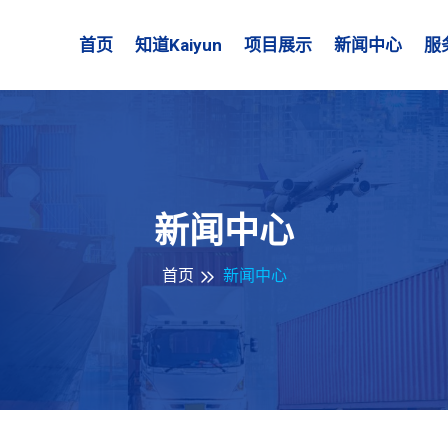
首页
知道kaiyun
项目展示
新闻中心
服
新闻中心
首页
新闻中心