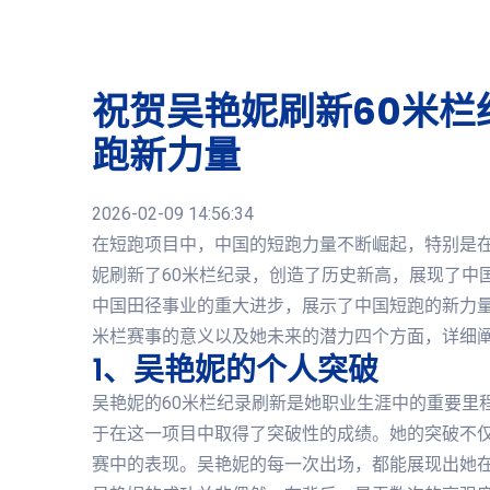
祝贺吴艳妮刷新60米栏
跑新力量
2026-02-09 14:56:34
在短跑项目中，中国的短跑力量不断崛起，特别是
妮刷新了60米栏纪录，创造了历史新高，展现了中
中国田径事业的重大进步，展示了中国短跑的新力量
米栏赛事的意义以及她未来的潜力四个方面，详细
1、吴艳妮的个人突破
吴艳妮的60米栏纪录刷新是她职业生涯中的重要里
于在这一项目中取得了突破性的成绩。她的突破不
赛中的表现。吴艳妮的每一次出场，都能展现出她