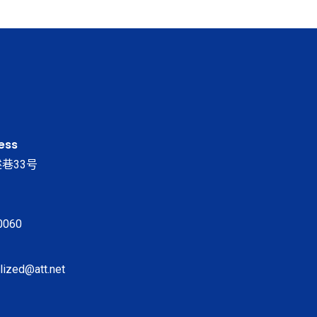
ess
巷33号
0060
alized@att.net