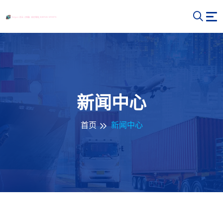
新闻中心
首页
新闻中心