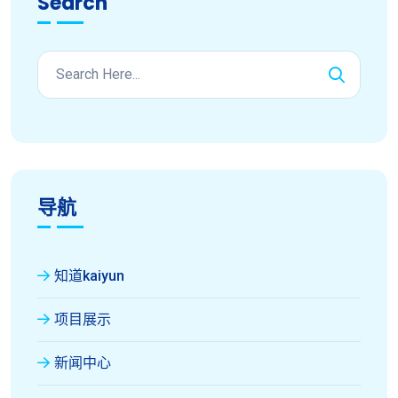
Search
导航
知道kaiyun
项目展示
新闻中心