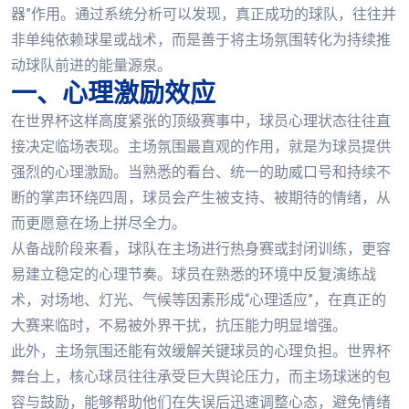
器”作用。通过系统分析可以发现，真正成功的球队，往往并
非单纯依赖球星或战术，而是善于将主场氛围转化为持续推
动球队前进的能量源泉。
一、心理激励效应
在世界杯这样高度紧张的顶级赛事中，球员心理状态往往直
接决定临场表现。主场氛围最直观的作用，就是为球员提供
强烈的心理激励。当熟悉的看台、统一的助威口号和持续不
断的掌声环绕四周，球员会产生被支持、被期待的情绪，从
而更愿意在场上拼尽全力。
从备战阶段来看，球队在主场进行热身赛或封闭训练，更容
易建立稳定的心理节奏。球员在熟悉的环境中反复演练战
术，对场地、灯光、气候等因素形成“心理适应”，在真正的
大赛来临时，不易被外界干扰，抗压能力明显增强。
此外，主场氛围还能有效缓解关键球员的心理负担。世界杯
舞台上，核心球员往往承受巨大舆论压力，而主场球迷的包
容与鼓励，能够帮助他们在失误后迅速调整心态，避免情绪