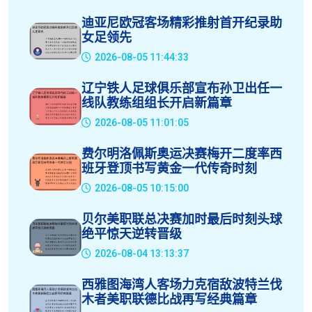
迪亚尼欧冠客场精彩推射首开纪录助
女足领先
2026-08-05 11:44:33
辽宁铁人足球俱乐部宣布孙卫出任一
线队教练组组长开启新篇章
2026-08-05 11:01:05
费尔明洛佩斯奥运决赛梅开二度率西
班牙登顶书写黄金一代传奇时刻
2026-08-05 10:15:00
贝尔美职联总决赛加时最后时刻头球
绝平惊天逆转晋级
2026-08-04 13:13:37
西雅图海湾人客场力克宿敌波特兰伐
木者美职联德比战再写经典篇章