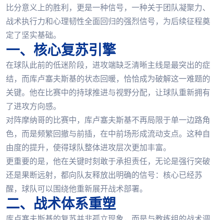
比分意义上的胜利，更是一种信号，一种关于团队凝聚力、
战术执行力和心理韧性全面回归的强烈信号，为后续征程奠
定了坚实基础。
一、核心复苏引擎
在球队此前的低迷阶段，进攻端缺乏清晰主线是最突出的症
结，而库卢塞夫斯基的状态回暖，恰恰成为破解这一难题的
关键。他在比赛中的持球推进与视野分配，让球队重新拥有
了进攻方向感。
对阵摩纳哥的比赛中，库卢塞夫斯基不再局限于单一边路角
色，而是频繁回撤与前插，在中前场形成流动支点。这种自
由度的提升，使得球队整体进攻层次更加丰富。
更重要的是，他在关键时刻敢于承担责任，无论是强行突破
还是果断远射，都向队友释放出明确的信号：核心已经苏
醒，球队可以围绕他重新展开战术部署。
二、战术体系重塑
库卢塞夫斯基的复苏并非孤立现象，而是与教练组的战术调