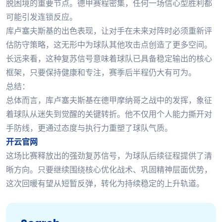
脱困境的重要节点。德甲赛程密集，任何一场信心型胜利都
可能引发连锁反应。
库卢塞夫斯基的出色表现，让对手在未来对阵时必须重新评
估防守策略，这无形中为球队其他攻击点创造了更多空间。
长远来看，这种复苏信号意味着球队已具备稳定输出的核心
框架，只要保持健康和专注，赛季后半程仍大有可为。
总结：
总体而言，库卢塞夫斯基在德甲摩纳哥之战中的发挥，象征
着球队从迷失到觉醒的关键转折。他不仅用个人能力撕开对
手防线，更通过态度与执行力重塑了球队气质。
开云官网
这场比赛释放出的强劲复苏信号，为球队后续征程提供了清
晰方向。只要继续围绕核心优化战术、巩固精神层面优势，
这次回暖有望从短暂反弹，转化为持续稳定的上升轨道。