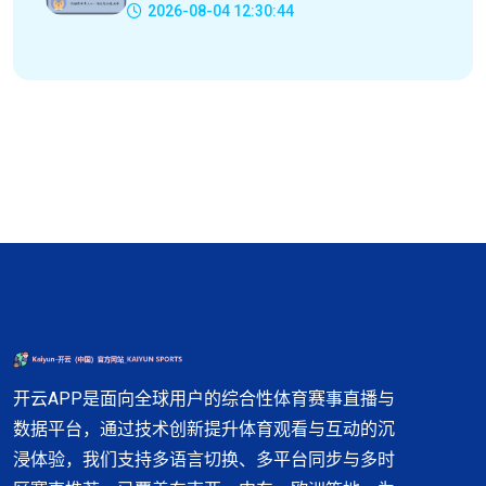
2026-08-04 12:30:44
开云APP是面向全球用户的综合性体育赛事直播与
数据平台，通过技术创新提升体育观看与互动的沉
浸体验，我们支持多语言切换、多平台同步与多时