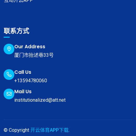
互动开云APP
联系方式
Our Address
厦门市抬述巷33号
Call Us
+13594780060
Mail Us
institutionalized@att.net
© Copyright
开云体育APP下载
.