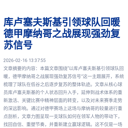
库卢塞夫斯基引领球队回暖
德甲摩纳哥之战展现强劲复
苏信号
2026-02-16 13:37:55
文章摘要的内容：本篇文章围绕“以库卢塞夫斯基引领球队回
暖，德甲摩纳哥之战展现强劲复苏信号”这一主题展开，系统
梳理了球队在低谷之后逐步复苏的整体轨迹。文章从核心球
员库卢塞夫斯基的个人状态回升入手，延伸到战术体系的重
新激活、关键比赛中精神层面的转变，以及对未来赛季走势
的深远影响。通过对德甲赛场上这场与摩纳哥的较量进行重
点剖析，文章力图呈现一支球队如何在领军人物的带动下，
找回自信、重塑节奏，并重新建立赢球逻辑。这不仅是一场