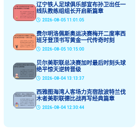
辽宁铁人足球俱乐部宣布孙卫出任一
线队教练组组长开启新篇章
2026-08-05 11:01:05
费尔明洛佩斯奥运决赛梅开二度率西
班牙登顶书写黄金一代传奇时刻
2026-08-05 10:15:00
贝尔美职联总决赛加时最后时刻头球
绝平惊天逆转晋级
2026-08-04 13:13:37
西雅图海湾人客场力克宿敌波特兰伐
木者美职联德比战再写经典篇章
2026-08-04 12:30:44