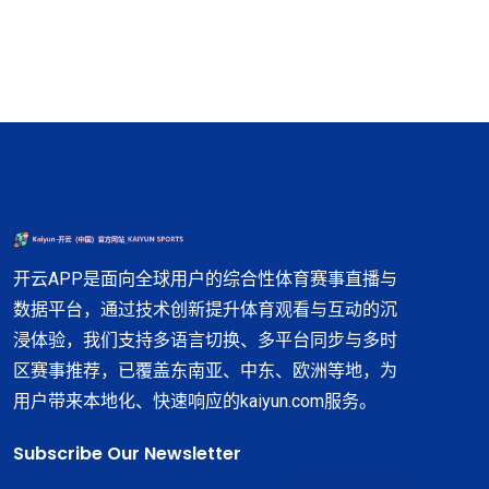
开云APP是面向全球用户的综合性体育赛事直播与
数据平台，通过技术创新提升体育观看与互动的沉
浸体验，我们支持多语言切换、多平台同步与多时
区赛事推荐，已覆盖东南亚、中东、欧洲等地，为
用户带来本地化、快速响应的kaiyun.com服务。
Subscribe Our Newsletter