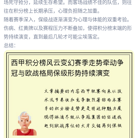
场死守抢分，延续生存希望。而客场战绩不佳的队伍，则往
往在积分榜上长期承压，心理负担随之加重。
随着赛季深入，保级战逐渐演变为心理与体能的双重考验。
伤病、红黄牌以及赛程压力不断叠加，使得积分榜末端的形
势持续演变，直到最后几轮才可能尘埃落定。
总结：