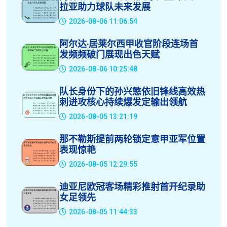
拉亚助力球队未来发展
2026-08-06 11:06:54
阿尔达·居莱尔西甲收官阶段连场首
发频频破门展现出色天赋
2026-08-06 10:25:48
队长身份下的孙兴慜依旧锋线高效热
刺进攻核心持续爆发定输出领航
2026-08-05 13:21:19
那不勒斯提前两轮锁定意甲亚军位置
表现惊艳
2026-08-05 12:29:55
迪亚尼欧冠客场精彩推射首开纪录助
女足领先
2026-08-05 11:44:33