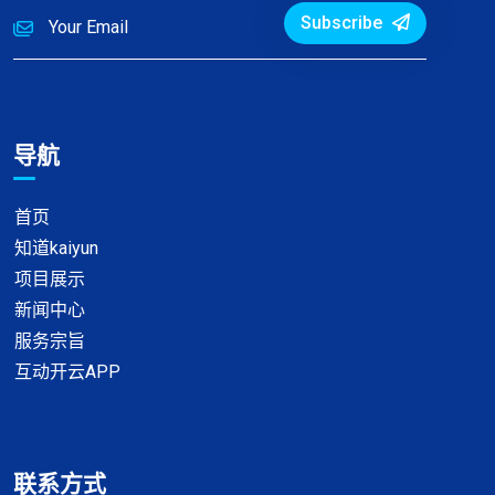
Subscribe
导航
首页
知道kaiyun
项目展示
新闻中心
服务宗旨
互动开云APP
联系方式