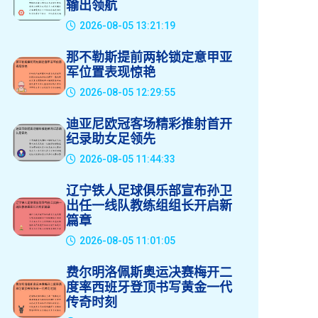
输出领航
2026-08-05 13:21:19
那不勒斯提前两轮锁定意甲亚
军位置表现惊艳
2026-08-05 12:29:55
迪亚尼欧冠客场精彩推射首开
纪录助女足领先
2026-08-05 11:44:33
辽宁铁人足球俱乐部宣布孙卫
出任一线队教练组组长开启新
篇章
2026-08-05 11:01:05
费尔明洛佩斯奥运决赛梅开二
度率西班牙登顶书写黄金一代
传奇时刻