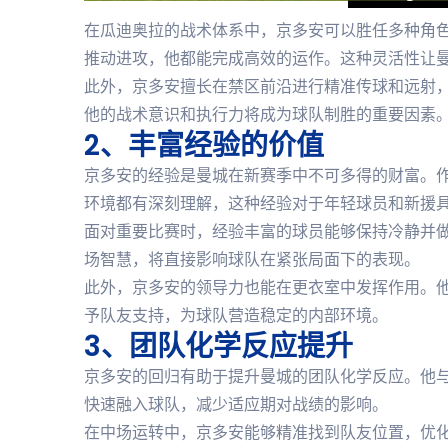
在瓜迪奥拉的战术体系中，京多安可以胜任多种角
推动进攻，他都能完成高效的运作。这种灵活性让
此外，京多安擅长在禁区前沿进行精准传球和远射
他的战术意识和执行力将成为球队制胜的重要因素
2、丰富经验的价值
京多安的经验是曼城在新赛季中不可多得的财富。
环境都有深刻理解，这种经验对于年轻球员和新援
面对重要比赛时，经验丰富的球员能够保持冷静并
场智慧，将直接影响球队在紧张局面下的表现。
此外，京多安的领导力也能在更衣室中发挥作用。
予队友支持，为球队营造稳定的内部环境。
3、团队化学反应提升
京多安的回归有助于提升曼城的团队化学反应。他
快速融入球队，减少适应期对战绩的影响。
在中场运转中，京多安能够精准找到队友位置，优