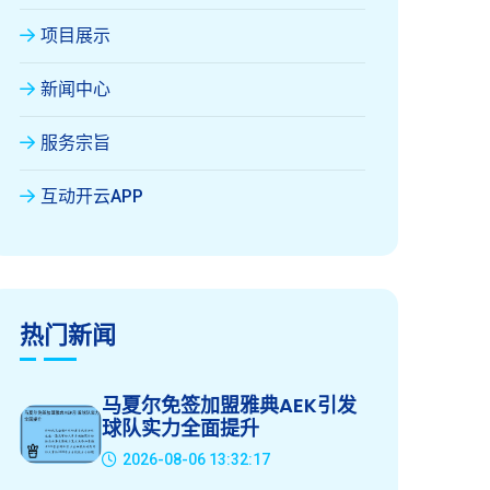
项目展示
新闻中心
服务宗旨
互动开云APP
热门新闻
马夏尔免签加盟雅典AEK引发
球队实力全面提升
2026-08-06 13:32:17