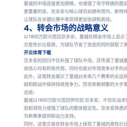
曼城的中场连接更加顺畅，也增强了攻守转换的稳
更重要的是，京多安与核心球员如德布劳内、斯特
让球队在关键比赛中表现得更加协调和高效。
4、转会市场的战略意义
以1800万欧元签回京多安，曼城在转会市场上显
交易性价比极高，为球队节省了资金的同时获取了
开云体育下载
京多安的回归不仅补强了球队中场，还传递了曼城
迷信心均有积极作用，同时也是对市场竞争对手的
此外，这笔转会展示了曼城对未来几个赛季的长远
超和欧战中保持持续竞争力，而非依赖频繁的大手
总结：
曼城以1800万欧元签回伊尔凯·京多安，不仅在
验和领导力增强了球队的整体稳定性。京多安熟悉
为新赛季提供即战力支持。
同时，这笔交易在转会市场上体现了曼城的高性价