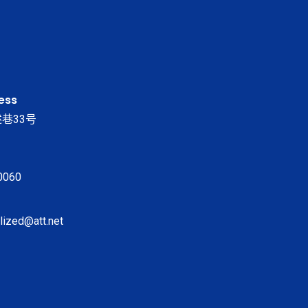
ess
巷33号
0060
alized@att.net