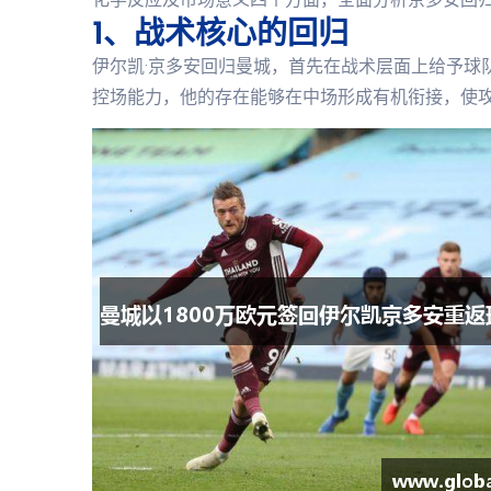
1、战术核心的回归
伊尔凯·京多安回归曼城，首先在战术层面上给予球
控场能力，他的存在能够在中场形成有机衔接，使