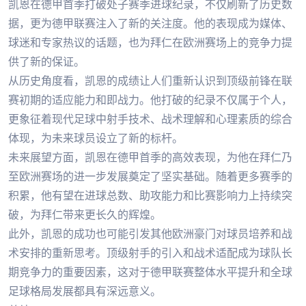
凯恩在德甲首季打破处子赛季进球纪录，不仅刷新了历史数
据，更为德甲联赛注入了新的关注度。他的表现成为媒体、
球迷和专家热议的话题，也为拜仁在欧洲赛场上的竞争力提
供了新的保证。
从历史角度看，凯恩的成绩让人们重新认识到顶级前锋在联
赛初期的适应能力和即战力。他打破的纪录不仅属于个人，
更象征着现代足球中射手技术、战术理解和心理素质的综合
体现，为未来球员设立了新的标杆。
未来展望方面，凯恩在德甲首季的高效表现，为他在拜仁乃
至欧洲赛场的进一步发展奠定了坚实基础。随着更多赛季的
积累，他有望在进球总数、助攻能力和比赛影响力上持续突
破，为拜仁带来更长久的辉煌。
此外，凯恩的成功也可能引发其他欧洲豪门对球员培养和战
术安排的重新思考。顶级射手的引入和战术适配成为球队长
期竞争力的重要因素，这对于德甲联赛整体水平提升和全球
足球格局发展都具有深远意义。