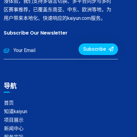
浸体验，我们支持多语言切换、多平台同步与多时
区赛事推荐，已覆盖东南亚、中东、欧洲等地，为
用户带来本地化、快速响应的kaiyun.com服务。
Subscribe Our Newsletter
Subscribe
导航
首页
知道kaiyun
项目展示
新闻中心