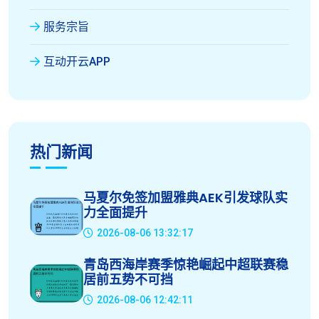
服务宗旨
互动开云APP
热门新闻
马夏尔免签加盟雅典AEK引发球队实
力全面提升
2026-08-06 13:32:17
青岛西海岸赛季惊艳崛起中超联赛稳
居前五势不可挡
2026-08-06 12:42:11