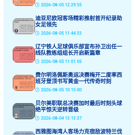
2026-08-05 12:29:55
迪亚尼欧冠客场精彩推射首开纪录助
女足领先
2026-08-05 11:44:33
辽宁铁人足球俱乐部宣布孙卫出任一
线队教练组组长开启新篇章
2026-08-05 11:01:05
费尔明洛佩斯奥运决赛梅开二度率西
班牙登顶书写黄金一代传奇时刻
2026-08-05 10:15:00
贝尔美职联总决赛加时最后时刻头球
绝平惊天逆转晋级
2026-08-04 13:13:37
西雅图海湾人客场力克宿敌波特兰伐