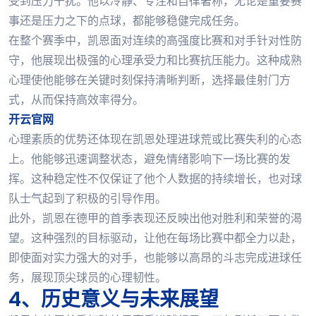
受到压力干扰。他以冷静、专注和自律著称，无论是重要赛
事还是压力之下的点球，都能够稳健完成任务。
在整个赛季中，凯恩面对连续的高强度比赛和对手针对性防
守，他展现出极强的心理承受力和比赛抗压能力。这种成熟
心理使他能够在关键时刻保持清晰判断，选择最佳射门方
式，从而保持高效率得分。
开云官网
心理素质的优势还体现在凯恩处理进球荒或比赛失利的心态
上。他能够迅速调整状态，避免情绪影响下一场比赛的发
挥。这种稳定性不仅保证了他个人数据的持续增长，也对球
队士气起到了积极的引导作用。
此外，凯恩在德甲的首季表现还反映出他对胜利和荣誉的渴
望。这种强烈的目标驱动，让他在每场比赛中都全力以赴，
即使面对实力强大的对手，也能够以高昂的斗志完成进球任
务，展现顶尖球员的心理韧性。
4、历史意义与未来展望