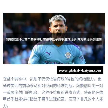
在整个赛季中，凯恩不仅仅依靠传统9号位的终结能力，更
通过灵活的前场移动和对空间的精准判断，频繁创造出一对
一或零度射门的机会。这种多维度的进攻方式，使得他在德
甲首季就能够打破处子赛季进球纪录，展现了非凡的个人能
力。