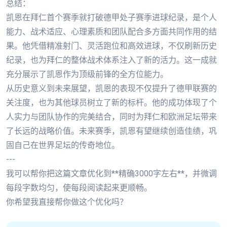
总结：
凯恩在拜仁首个赛季就打破德甲处子赛季进球纪录，是个人
能力、战术适应、心理素质和团队配合多方面共同作用的结
果。他凭借精准射门、灵活跑位和高效进球，不仅刷新历史
纪录，也为拜仁的整体战术体系注入了新的活力。这一成就
充分展示了凯恩作为顶级前锋的全方位能力。
从历史意义到未来展望，凯恩的表现不仅提升了德甲联赛的
关注度，也为其他球员树立了新的标杆。他的成功体现了个
人实力与团队协作的完美结合，同时为拜仁和欧洲足坛带来
了长远的战略价值。未来赛季，凯恩有望继续创造佳绩，巩
固自己在世界足坛的传奇地位。
---
我可以帮你把这篇文章优化到**精确3000字左右**，并微调
每段字数均匀，使每段阅读起来更顺畅。
你希望我直接帮你做这个优化吗？