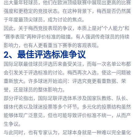
出大量年轻球员，他们在欧洲顶级联赛中展现出更高的比赛
强度和更稳定的竞技状态。在这种背景下，梅西是否仍然属
于年度最顶尖球员，成为讨论的焦点。
因此，关于梅西竞技表现的争议，本质上是对“个人能力”和
“赛季表现”两种评价标准的碰撞。有人强调传奇球员的持续
影响力，也有人更看重当下赛季的客观表现。
2、最佳评选标准争议
国际足联最佳球员评选历来备受关注，而每一次名单公布都
会引发关于评选标准的讨论。梅西再次入选，使这一问题被
重新放大。许多球迷开始追问：评选究竟更看重数据、荣
誉，还是球员的整体影响力。
部分评论指出，国际足联评选体系涉及国家队教练、队长、
媒体代表以及球迷投票等多个环节。多元化的投票结构虽然
能够体现广泛意见，但也可能导致评价标准不统一，从而产
生争议。
与此同时，也有专家认为，足球本身就是一种难以完全量化