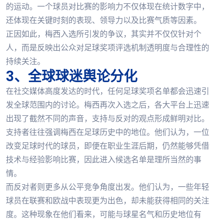
的运动。一个球员对比赛的影响力不仅体现在统计数字中，
还体现在关键时刻的表现、领导力以及比赛气质等因素。
正因如此，梅西入选所引发的争议，其实并不仅仅针对个
人，而是反映出公众对足球奖项评选机制透明度与合理性的
持续关注。
3、全球球迷舆论分化
在社交媒体高度发达的时代，任何足球奖项名单都会迅速引
发全球范围内的讨论。梅西再次入选之后，各大平台上迅速
出现了截然不同的声音，支持与反对的观点形成鲜明对比。
支持者往往强调梅西在足球历史中的地位。他们认为，一位
改变足球时代的球员，即便在职业生涯后期，仍然能够凭借
技术与经验影响比赛，因此进入候选名单是理所当然的事
情。
而反对者则更多从公平竞争角度出发。他们认为，一些年轻
球员在联赛和欧战中表现更为出色，却未能获得相同的关注
度。这种现象在他们看来，可能与球星名气和历史地位有