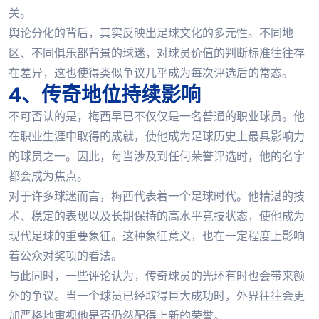
关。
舆论分化的背后，其实反映出足球文化的多元性。不同地
区、不同俱乐部背景的球迷，对球员价值的判断标准往往存
在差异，这也使得类似争议几乎成为每次评选后的常态。
4、传奇地位持续影响
不可否认的是，梅西早已不仅仅是一名普通的职业球员。他
在职业生涯中取得的成就，使他成为足球历史上最具影响力
的球员之一。因此，每当涉及到任何荣誉评选时，他的名字
都会成为焦点。
对于许多球迷而言，梅西代表着一个足球时代。他精湛的技
术、稳定的表现以及长期保持的高水平竞技状态，使他成为
现代足球的重要象征。这种象征意义，也在一定程度上影响
着公众对奖项的看法。
与此同时，一些评论认为，传奇球员的光环有时也会带来额
外的争议。当一个球员已经取得巨大成功时，外界往往会更
加严格地审视他是否仍然配得上新的荣誉。