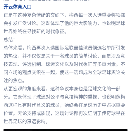
开云体育入口
正是在这种复杂情绪的交织下，梅西每一次入选重要奖项都
会引发广泛讨论。这既体现了他的巨大影响力，也说明足球
世界始终在寻找新的时代象征。
总结：
总体来看，梅西再次入选国际足联最佳球员候选名单所引发
的热议，并不仅仅是关于一名球员的简单讨论，而是涉及竞
技表现、评选机制、球迷文化以及时代象征等多重因素。不
同立场的观点交织在一起，使这一话题成为全球足球舆论关
注的焦点。
从更宏观的角度来看，这种争议本身也是足球文化的一部
分。它既体现了球迷对公平与竞技精神的重视，也说明像梅
西这样具有时代意义的球员，始终会在足球历史中占据重要
位置。无论支持或质疑，这场讨论都再次证明了传奇球星在
世界足坛的深远影响。