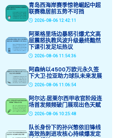
青岛西海岸赛季惊艳崛起中超
联赛稳居前五势不可挡
2026-08-06 12:42:11
阿莱格里场边暴怒引爆尤文高
层震怒执教风波升级最终黯然
下课引发足坛热议
2026-08-06 11:54:36
阿森纳以4500万欧元永久签
下大卫·拉亚助力球队未来发展
2026-08-06 11:06:54
阿尔达·居莱尔西甲收官阶段连
场首发频频破门展现出色天赋
2026-08-06 10:25:48
队长身份下的孙兴慜依旧锋线
高效热刺进攻核心持续爆发定