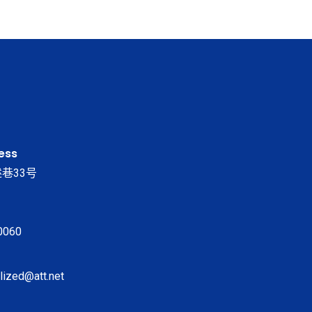
ess
巷33号
0060
alized@att.net