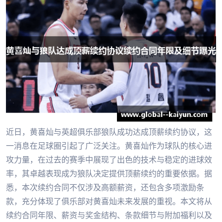
近日，黄喜灿与英超俱乐部狼队成功达成顶薪续约协议，这
一消息在足球圈引起了广泛关注。黄喜灿作为球队的核心进
攻力量，在过去的赛季中展现了出色的技术与稳定的进球效
率，其卓越表现成为狼队决定提供顶薪续约的重要依据。据
悉，本次续约合同不仅涉及高额薪资，还包含多项激励条
款，充分体现了俱乐部对黄喜灿未来发展的重视。本文将从
续约合同年限、薪资与奖金结构、条款细节与附加福利以及