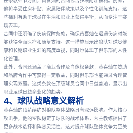
在条款细节方面，黄喜灿的合同包含多项附加福利。例如，
他将享受住房补贴、家属陪伴政策以及个性化训练支持。这
些福利有助于球员在生活和职业上获得平衡，从而专注于赛
场表现。
合同中还明确了伤病保障条款，确保黄喜灿在遭遇伤病时能
够获得全面医疗和康复支持。这一措施显示出狼队对球员健
康和长期职业生涯的高度重视，同时也体现了俱乐部的人性
化管理。
此外，合同还涵盖了商业合作及肖像权条款，黄喜灿在赞助
和品牌合作中可获得一定收益，同时俱乐部也能通过合理管
理实现双赢。这类条款在顶级球员合同中日益普遍，显示出
职业足球日益商业化的趋势。
4、球队战略意义解析
黄喜灿的顶薪续约对狼队整体战略具有深远影响。作为核心
攻击手，他的留队稳定了球队的战术体系，为主教练提供了
更多战术选择和阵容灵活性。这对提升球队整体竞争力至关