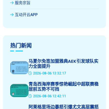
服务宗旨
互动开云APP
热门新闻
马夏尔免签加盟雅典AEK引发球队实
力全面提升
2026-08-06 13:32:17
青岛西海岸赛季惊艳崛起中超联赛稳
居前五势不可挡
2026-08-06 12:42:11
阿莱格里场边暴怒引爆尤文高层震怒