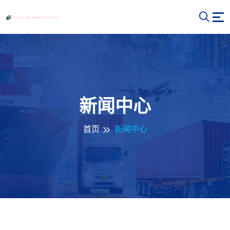
新闻中心
首页
新闻中心