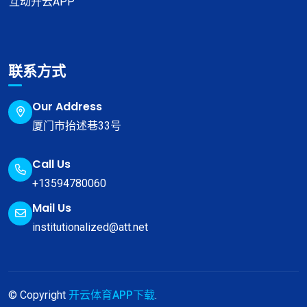
互动开云APP
联系方式
Our Address
厦门市抬述巷33号
Call Us
+13594780060
Mail Us
institutionalized@att.net
© Copyright
开云体育APP下载
.