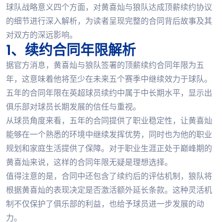
球队战略意义四个方面，对黄喜灿与狼队达成顶薪续约协议
的细节进行深入解析，为读者呈现完整的合同背后故事及其
对双方的深远影响。
1、续约合同年限解析
据官方消息，黄喜灿与狼队签署的顶薪续约合同年限为五
年，这意味着他将至少在未来五个赛季中继续效力于球队。
五年的合同年限在英超球员续约中属于中长期水平，显示出
俱乐部对球员长期发展的信任与重视。
从球员角度来看，五年的合同提供了职业稳定性，让黄喜灿
能够在一个熟悉的环境中继续发挥优势，同时也为他的职业
规划和家庭生活提供了保障。对于职业生涯正处于巅峰期的
黄喜灿来说，这样的合同年限无疑是理想选择。
值得注意的是，合同中还包含了续约后的评估机制，狼队将
根据黄喜灿的表现决定是否激活额外延长条款。这种灵活机
制不仅保护了俱乐部的利益，也给予球员进一步发展的动
力。