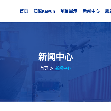
首页
知道kaiyun
项目展示
新闻中心
服
新闻中心
首页
新闻中心