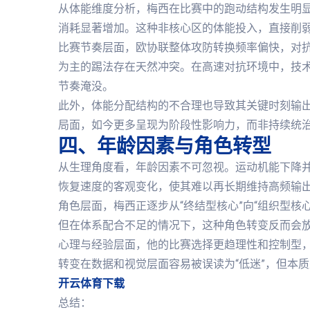
从体能维度分析，梅西在比赛中的跑动结构发生明
消耗显著增加。这种非核心区的体能投入，直接削
比赛节奏层面，欧协联整体攻防转换频率偏快，对
为主的踢法存在天然冲突。在高速对抗环境中，技
节奏淹没。
此外，体能分配结构的不合理也导致其关键时刻输
局面，如今更多呈现为阶段性影响力，而非持续统
四、年龄因素与角色转型
从生理角度看，年龄因素不可忽视。运动机能下降
恢复速度的客观变化，使其难以再长期维持高频输
角色层面，梅西正逐步从“终结型核心”向“组织型
但在体系配合不足的情况下，这种角色转变反而会
心理与经验层面，他的比赛选择更趋理性和控制型
转变在数据和视觉层面容易被误读为“低迷”，但本
开云体育下载
总结：