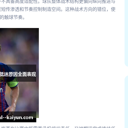
并不具备高度适配性。球队整体战术结构更偏向纵向推进与
过短传渗透和节奏控制制造空间。这种战术方向的错位，使
效的触球节奏。