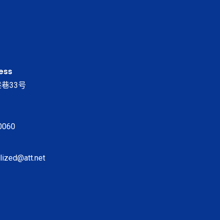
ess
巷33号
0060
alized@att.net