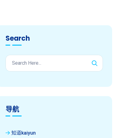
Search
导航
知道kaiyun