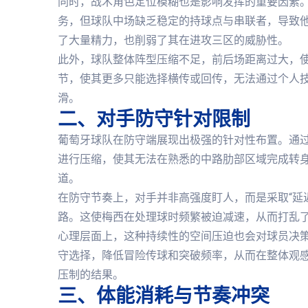
同时，战术角色定位模糊也是影响发挥的重要因素
务，但球队中场缺乏稳定的持球点与串联者，导致他
了大量精力，也削弱了其在进攻三区的威胁性。
此外，球队整体阵型压缩不足，前后场距离过大，
节，使其更多只能选择横传或回传，无法通过个人
滑。
二、对手防守针对限制
葡萄牙球队在防守端展现出极强的针对性布置。通过
进行压缩，使其无法在熟悉的中路肋部区域完成转
道。
在防守节奏上，对手并非高强度盯人，而是采取“延
路。这使梅西在处理球时频繁被迫减速，从而打乱
心理层面上，这种持续性的空间压迫也会对球员决
守选择，降低冒险传球和突破频率，从而在整体观感上
压制的结果。
三、体能消耗与节奏冲突