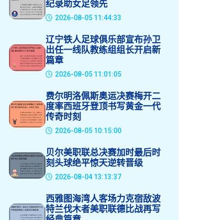
纪录助女足领先
2026-08-05 11:44:33
辽宁铁人足球俱乐部宣布孙卫
出任一线队教练组组长开启新
篇章
2026-08-05 11:01:05
费尔明洛佩斯奥运决赛梅开二
度率西班牙登顶书写黄金一代
传奇时刻
2026-08-05 10:15:00
贝尔美职联总决赛加时最后时
刻头球绝平惊天逆转晋级
2026-08-04 13:13:37
西雅图海湾人客场力克宿敌波
特兰伐木者美职联德比战再写
经典篇章