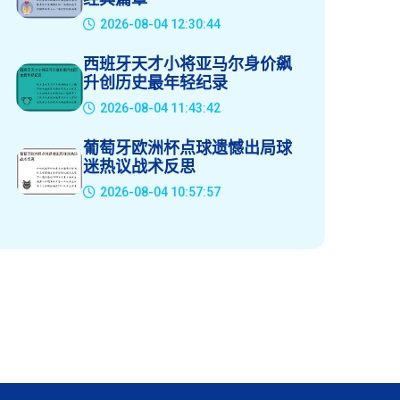
2026-08-04 12:30:44
西班牙天才小将亚马尔身价飙
升创历史最年轻纪录
2026-08-04 11:43:42
葡萄牙欧洲杯点球遗憾出局球
迷热议战术反思
2026-08-04 10:57:57