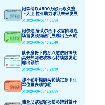
阿森纳以4500万欧元永久签
下大卫·拉亚助力球队未来发展
2026-08-06 11:06:54
阿尔达·居莱尔西甲收官阶段连
场首发频频破门展现出色天赋
2026-08-06 10:25:48
队长身份下的孙兴慜依旧锋线
高效热刺进攻核心持续爆发定
输出领航
2026-08-05 13:21:19
那不勒斯提前两轮锁定意甲亚
军位置表现惊艳
2026-08-05 12:29:55
迪亚尼欧冠客场精彩推射首开