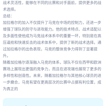
战术灵活性，能够在不同的比赛和对手面前，提供更多的战
术选择。
总结：
加拉格尔的加入不仅提升了马竞在中场的控制力，还进一步
增强了球队的防守与进攻能力。他的技术特点、战术适配以
及多面性使他成为马竞战术体系中的重要一环，特别是在高
压逼抢和快速反击的战术体系中，提供了新的战术选择。通
过加拉格尔的出色表现，马竞的整体竞争力得到了显著提
升。
随着加拉格尔逐渐融入马竞的体系，球队不仅在西甲和欧洲
赛场上展现出更强的竞争力，而且在进攻端也展现了更多的
多样性和创造性。未来，随着加拉格尔与其他核心球员的进
一步磨合，马竞有望在更高层次的比赛中占据有利位置，成
为真正的