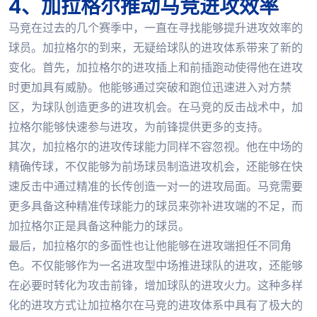
4、加拉格尔推动马竞进攻效率
马竞在过去的几个赛季中，一直在寻找能够提升进攻效率的
球员。加拉格尔的到来，无疑给球队的进攻体系带来了新的
变化。首先，加拉格尔的进攻插上和前插跑动使得他在进攻
时更加具有威胁。他能够通过突破和跑位迅速进入对方禁
区，为球队创造更多的进攻机会。在马竞的反击战术中，加
拉格尔能够快速参与进攻，为前锋提供更多的支持。
其次，加拉格尔的进攻传球能力同样不容忽视。他在中场的
精确传球，不仅能够为前场球员制造进攻机会，还能够在快
速反击中通过精准的长传创造一对一的进攻局面。马竞需要
更多具备这种精准传球能力的球员来弥补进攻端的不足，而
加拉格尔正是具备这种能力的球员。
最后，加拉格尔的多面性也让他能够在进攻端担任不同角
色。不仅能够作为一名进攻型中场推进球队的进攻，还能够
在必要时转化为攻击前锋，增加球队的进攻火力。这种多样
化的进攻方式让加拉格尔在马竞的进攻体系中具有了极大的