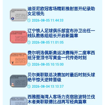
迪亚尼欧冠客场精彩推射首开纪录助
女足领先
2026-08-05 11:44:33
辽宁铁人足球俱乐部宣布孙卫出任一
线队教练组组长开启新篇章
2026-08-05 11:01:05
费尔明洛佩斯奥运决赛梅开二度率西
班牙登顶书写黄金一代传奇时刻
2026-08-05 10:15:00
贝尔美职联总决赛加时最后时刻头球
绝平惊天逆转晋级
2026-08-04 13:13:37
西雅图海湾人客场力克宿敌波特兰伐
木者美职联德比战再写经典篇章