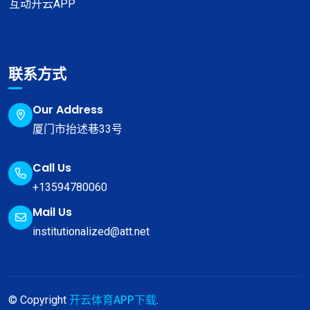
互动开云APP
联系方式
Our Address
厦门市抬述巷33号
Call Us
+13594780060
Mail Us
institutionalized@att.net
© Copyright
开云体育APP下载
.