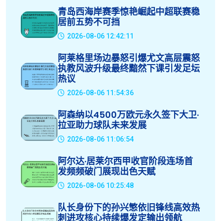
青岛西海岸赛季惊艳崛起中超联赛稳
居前五势不可挡
2026-08-06 12:42:11
阿莱格里场边暴怒引爆尤文高层震怒
执教风波升级最终黯然下课引发足坛
热议
2026-08-06 11:54:36
阿森纳以4500万欧元永久签下大卫·
拉亚助力球队未来发展
2026-08-06 11:06:54
阿尔达·居莱尔西甲收官阶段连场首
发频频破门展现出色天赋
2026-08-06 10:25:48
队长身份下的孙兴慜依旧锋线高效热
刺进攻核心持续爆发定输出领航