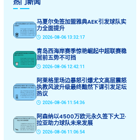
热门新闻
马夏尔免签加盟雅典AEK引发球队实
力全面提升
2026-08-06 13:32:17
青岛西海岸赛季惊艳崛起中超联赛稳
居前五势不可挡
2026-08-06 12:42:11
阿莱格里场边暴怒引爆尤文高层震怒
执教风波升级最终黯然下课引发足坛
热议
2026-08-06 11:54:36
阿森纳以4500万欧元永久签下大卫·
拉亚助力球队未来发展
2026-08-06 11:06:54