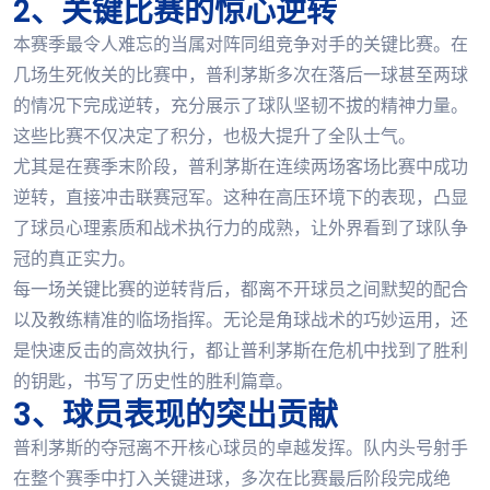
2、关键比赛的惊心逆转
本赛季最令人难忘的当属对阵同组竞争对手的关键比赛。在
几场生死攸关的比赛中，普利茅斯多次在落后一球甚至两球
的情况下完成逆转，充分展示了球队坚韧不拔的精神力量。
这些比赛不仅决定了积分，也极大提升了全队士气。
尤其是在赛季末阶段，普利茅斯在连续两场客场比赛中成功
逆转，直接冲击联赛冠军。这种在高压环境下的表现，凸显
了球员心理素质和战术执行力的成熟，让外界看到了球队争
冠的真正实力。
每一场关键比赛的逆转背后，都离不开球员之间默契的配合
以及教练精准的临场指挥。无论是角球战术的巧妙运用，还
是快速反击的高效执行，都让普利茅斯在危机中找到了胜利
的钥匙，书写了历史性的胜利篇章。
3、球员表现的突出贡献
普利茅斯的夺冠离不开核心球员的卓越发挥。队内头号射手
在整个赛季中打入关键进球，多次在比赛最后阶段完成绝