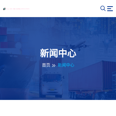
新闻中心
首页
新闻中心