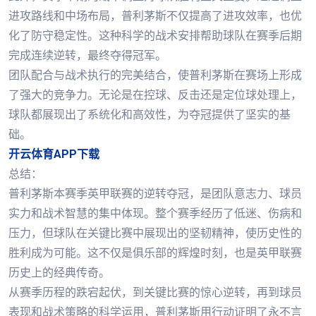
进攻路线和中场布局，普利茅斯不仅提高了进攻效率，也优
化了防守稳定性。这种科学的战术安排帮助球队在赛季后期
完成连续逆转，最终夺得冠军。
团队配合与战术执行的完美结合，使普利茅斯在赛场上形成
了强大的竞争力。无论是在控球、反击还是定位球处理上，
球队都展现出了系统化和高效性，为夺冠提供了坚实的基
础。
开云体育APP下载
总结：
普利茅斯本赛季英甲联赛的逆转夺冠，是团队意志力、球员
实力和战术智慧的集中体现。整个赛季经历了低迷、伤病和
压力，但球队在关键比赛中展现出的坚韧精神，使历史性的
胜利成为可能。这不仅是俱乐部的辉煌时刻，也是英甲联赛
历史上的经典传奇。
从赛季历程的跌宕起伏，到关键比赛的惊心逆转，再到球员
表现和战术策略的科学运用，普利茅斯用行动证明了永不言