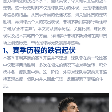
志力和精湛的技战术水平，最终实现了令人难以置信的冠军
逆袭。这一历史时刻不仅是球队实力的体现，更是球迷激情
与信念的结晶。从赛季开局的低迷状态，到关键比赛的逆转
胜利，再到球员个人的突出表现，普利茅斯用实际行动诠释
了何为“永不言弃”。本文将从赛季历程、关键比赛、球员表
现以及战术策略四个方面，详细解析普利茅斯如何在英甲赛
场上创造历史，带给足球界无数震撼与感动。
1、赛季历程的跌宕起伏
本赛季普利茅斯的赛季开局并不理想，球队曾在前十轮比赛
中仅取得两场胜利，多次在领先的情况下被对手逆转，积分
榜排名一度跌至中游。这一阶段，外界对球队夺冠前景普遍
持悲观态度，但队内并未因此气馁，反而凝聚了更强的斗
志。