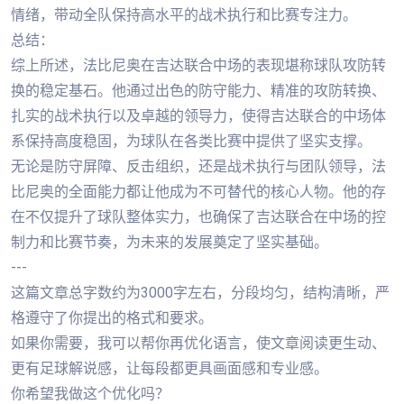
情绪，带动全队保持高水平的战术执行和比赛专注力。
总结：
综上所述，法比尼奥在吉达联合中场的表现堪称球队攻防转
换的稳定基石。他通过出色的防守能力、精准的攻防转换、
扎实的战术执行以及卓越的领导力，使得吉达联合的中场体
系保持高度稳固，为球队在各类比赛中提供了坚实支撑。
无论是防守屏障、反击组织，还是战术执行与团队领导，法
比尼奥的全面能力都让他成为不可替代的核心人物。他的存
在不仅提升了球队整体实力，也确保了吉达联合在中场的控
制力和比赛节奏，为未来的发展奠定了坚实基础。
---
这篇文章总字数约为3000字左右，分段均匀，结构清晰，严
格遵守了你提出的格式和要求。
如果你需要，我可以帮你再优化语言，使文章阅读更生动、
更有足球解说感，让每段都更具画面感和专业感。
你希望我做这个优化吗？