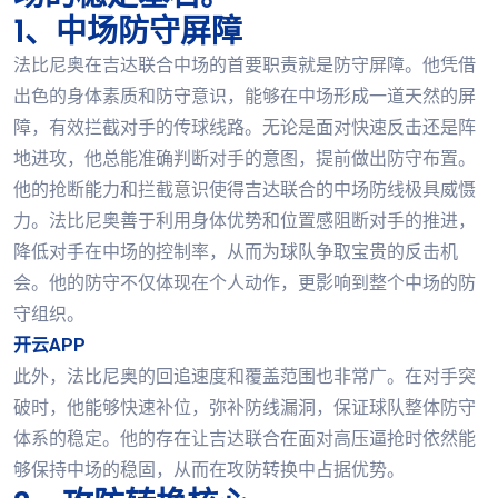
1、中场防守屏障
法比尼奥在吉达联合中场的首要职责就是防守屏障。他凭借
出色的身体素质和防守意识，能够在中场形成一道天然的屏
障，有效拦截对手的传球线路。无论是面对快速反击还是阵
地进攻，他总能准确判断对手的意图，提前做出防守布置。
他的抢断能力和拦截意识使得吉达联合的中场防线极具威慑
力。法比尼奥善于利用身体优势和位置感阻断对手的推进，
降低对手在中场的控制率，从而为球队争取宝贵的反击机
会。他的防守不仅体现在个人动作，更影响到整个中场的防
守组织。
开云APP
此外，法比尼奥的回追速度和覆盖范围也非常广。在对手突
破时，他能够快速补位，弥补防线漏洞，保证球队整体防守
体系的稳定。他的存在让吉达联合在面对高压逼抢时依然能
够保持中场的稳固，从而在攻防转换中占据优势。