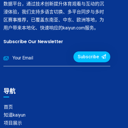
数据平台，通过技术创新提升体育观看与互动的沉
浸体验，我们支持多语言切换、多平台同步与多时
区赛事推荐，已覆盖东南亚、中东、欧洲等地，为
用户带来本地化、快速响应的kaiyun.com服务。
Subscribe Our Newsletter
Subscribe
导航
首页
知道kaiyun
项目展示