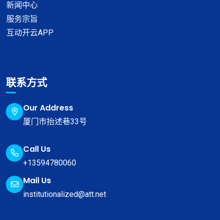
新闻中心
服务宗旨
互动开云APP
联系方式
Our Address
厦门市抬述巷33号
Call Us
+13594780060
Mail Us
institutionalized@att.net