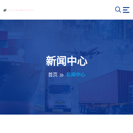
新闻中心
首页
新闻中心