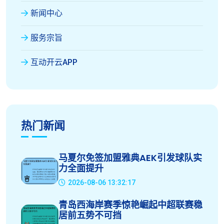
新闻中心
服务宗旨
互动开云APP
热门新闻
马夏尔免签加盟雅典AEK引发球队实
力全面提升
2026-08-06 13:32:17
青岛西海岸赛季惊艳崛起中超联赛稳
居前五势不可挡