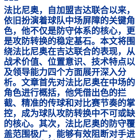
---
法比尼奥，自加盟吉达联合以来，
依旧扮演着球队中场屏障的关键角
色，他不仅是防守体系的核心，更
是攻防转换的稳定基石。本文将围
绕法比尼奥在吉达联合的表现，从
战术价值、位置意识、技术特点以
及领导能力四个方面展开深入分
析。文章首先对法比尼奥在中场的
角色进行概括，他凭借出色的拦
截、精准的传球和对比赛节奏的掌
控，成为球队攻防转换中不可或缺
的核心。其次，法比尼奥的防守覆
盖范围极广，能够有效阻断对手进