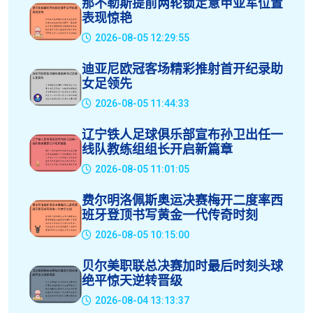
那不勒斯提前两轮锁定意甲亚军位置
表现惊艳
2026-08-05 12:29:55
迪亚尼欧冠客场精彩推射首开纪录助
女足领先
2026-08-05 11:44:33
辽宁铁人足球俱乐部宣布孙卫出任一
线队教练组组长开启新篇章
2026-08-05 11:01:05
费尔明洛佩斯奥运决赛梅开二度率西
班牙登顶书写黄金一代传奇时刻
2026-08-05 10:15:00
贝尔美职联总决赛加时最后时刻头球
绝平惊天逆转晋级
2026-08-04 13:13:37