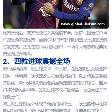
比赛开始后，双方很快进入高强度节奏。巴萨试图通过中场
传控逐渐掌控比赛，而索尔洛特所在球队则选择更加直接的
进攻方式。正是在这种风格对撞中，一场令人难忘的经典比
赛逐渐拉开帷幕。
2、四粒进球震撼全场
索尔洛特的第一粒进球来得十分关键。在比赛刚进入稳定阶
段时，他利用一次快速反击机会完成破门。队友精准直塞撕
开防线，索尔洛特凭借出色的启动速度甩开防守球员，面对
门将冷静推射得手。这粒进球不仅打破僵局，也极大提升了
球队士气。
第二粒进球则充分体现了他的门前嗅觉。一次边路传中在禁
区内形成混战，索尔洛特迅速判断落点，在两名防守球员之