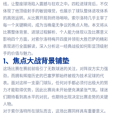
线，让整座球场陷入震撼与狂欢之中。四粒进球背后，不仅
体现了他顶级射手的敏锐嗅觉，也展示了球队整体进攻体系
的高效运转。从比赛开局到终场哨响，索尔洛特几乎主宰了
每一个关键瞬间，成为当晚毫无争议的焦点人物。本文将从
比赛整体背景、进球过程解析、个人能力体现以及比赛意义
影响四个方面，对索尔洛特梅开四度并领衔大胜巴萨的精彩
表现进行全面解读，深入分析这一经典战役如何彰显顶级射
手的价值与魅力。
1、焦点大战背景铺垫
这场比赛在赛前就吸引了无数球迷的关注，对阵双方实力强
劲，而拥有辉煌历史的巴塞罗那始终被视为技术足球的代
表。面对这样一支豪门球队，任何对手都必须付出极大的努
力才能取得优势，因此比赛尚未开始便充满紧张气氛。球迷
们期待看到高水平的对抗，也期待出现决定比赛走势的关键
人物。
对于索尔洛特所在球队而言，这场比赛同样具有重要意义。