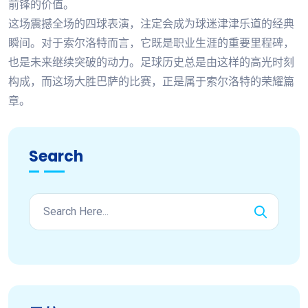
前锋的价值。
这场震撼全场的四球表演，注定会成为球迷津津乐道的经典
瞬间。对于索尔洛特而言，它既是职业生涯的重要里程碑，
也是未来继续突破的动力。足球历史总是由这样的高光时刻
构成，而这场大胜巴萨的比赛，正是属于索尔洛特的荣耀篇
章。
Search