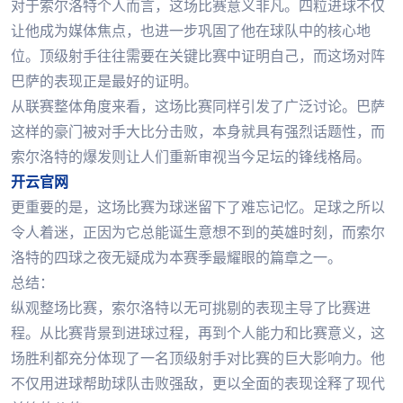
对于索尔洛特个人而言，这场比赛意义非凡。四粒进球不仅
让他成为媒体焦点，也进一步巩固了他在球队中的核心地
位。顶级射手往往需要在关键比赛中证明自己，而这场对阵
巴萨的表现正是最好的证明。
从联赛整体角度来看，这场比赛同样引发了广泛讨论。巴萨
这样的豪门被对手大比分击败，本身就具有强烈话题性，而
索尔洛特的爆发则让人们重新审视当今足坛的锋线格局。
开云官网
更重要的是，这场比赛为球迷留下了难忘记忆。足球之所以
令人着迷，正因为它总能诞生意想不到的英雄时刻，而索尔
洛特的四球之夜无疑成为本赛季最耀眼的篇章之一。
总结：
纵观整场比赛，索尔洛特以无可挑剔的表现主导了比赛进
程。从比赛背景到进球过程，再到个人能力和比赛意义，这
场胜利都充分体现了一名顶级射手对比赛的巨大影响力。他
不仅用进球帮助球队击败强敌，更以全面的表现诠释了现代