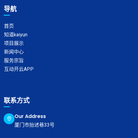
导航
首页
知道kaiyun
项目展示
新闻中心
服务宗旨
互动开云APP
联系方式
Our Address
厦门市抬述巷33号