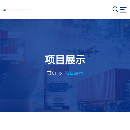
项目展示
首页
项目展示