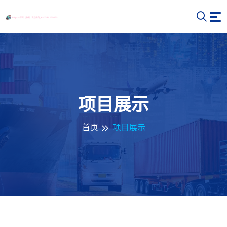
项目展示
首页
项目展示