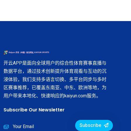
开云APP是面向全球用户的综合性体育赛事直播与
数据平台，通过技术创新提升体育观看与互动的沉
浸体验，我们支持多语言切换、多平台同步与多时
区赛事推荐，已覆盖东南亚、中东、欧洲等地，为
用户带来本地化、快速响应的kaiyun.com服务。
Subscribe Our Newsletter
Subscribe