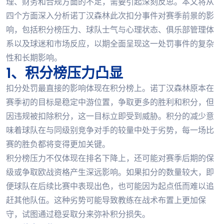
理、财务和合规方面的不足，需要引起深刻反思。本文将从
四个方面深入分析诺丁汉森林此次扣分事件对赛季前景的影
响，包括积分榜压力、球队士气与心理状态、俱乐部管理体
系以及球迷和市场反应，以期全面呈现这一处罚事件的复杂
性和长期影响。
1、积分榜压力凸显
扣分处罚最直接的影响体现在积分榜上。诺丁汉森林原本在
赛季初的目标是稳定中游位置，争取更多的胜利和积分，但
因违规被扣除积分，这一目标立即受到威胁。积分的减少意
味着球队在与同级别竞争对手的较量中处于劣势，每一场比
赛的胜负都将变得更加关键。
积分榜压力不仅体现在排名下降上，还可能对赛季后期的保
级或争取欧战资格产生深远影响。如果扣分的数量较大，即
便球队在后续比赛中表现出色，也可能因为起点低而难以追
赶其他队伍。这种劣势可能导致教练在战术布置上更加保
守，试图通过稳妥取分来弥补积分损失。