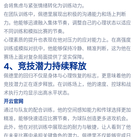
会将焦虑与紧张情绪转化为训练动力。
在团队训练中，佩德里展现出积极的沟通能力和场上判断
力。他能够迅速融入集体节奏，调整自己的心理状态以适应
不同训练和模拟比赛的节奏。
心理素质的提升也表现在他对压力的应对能力上。在高强度
训练或模拟对抗中，他能够保持冷静、精准判断，这为他在
赛场上面对复杂局面提供了坚实保障。
4、竞技潜力持续释放
佩德里的回归不仅是身体与心理恢复的标志，更意味着他的
竞技潜力正在逐步释放。在训练场上，他的速度、控球和战
术执行力均显示出高水平状态。
开云官网
通过与队友的配合训练，他的空间感知能力和传球选择更加
精准，能够快速适应比赛节奏，为球队创造更多进攻机会。
此外，他在对抗训练中展现出的耐力与敏捷，让人看到了他
在未来比赛中承担关键角色的潜力。佩德里不仅能够完成日