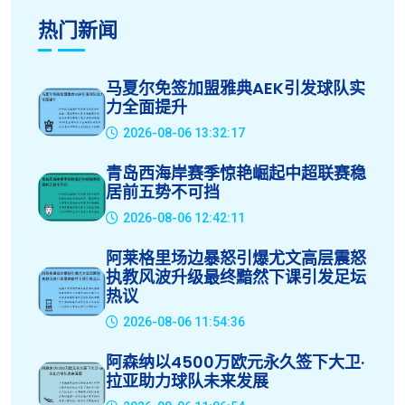
热门新闻
马夏尔免签加盟雅典AEK引发球队实
力全面提升
2026-08-06 13:32:17
青岛西海岸赛季惊艳崛起中超联赛稳
居前五势不可挡
2026-08-06 12:42:11
阿莱格里场边暴怒引爆尤文高层震怒
执教风波升级最终黯然下课引发足坛
热议
2026-08-06 11:54:36
阿森纳以4500万欧元永久签下大卫·
拉亚助力球队未来发展