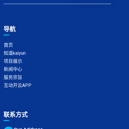
导航
首页
知道kaiyun
项目展示
新闻中心
服务宗旨
互动开云APP
联系方式