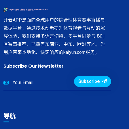
开云APP是面向全球用户的综合性体育赛事直播与
数据平台，通过技术创新提升体育观看与互动的沉
浸体验，我们支持多语言切换、多平台同步与多时
区赛事推荐，已覆盖东南亚、中东、欧洲等地，为
用户带来本地化、快速响应的kaiyun.com服务。
Subscribe Our Newsletter
Subscribe
导航