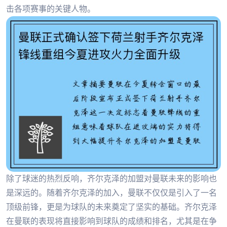
击各项赛事的关键人物。
除了球迷的热烈反响，齐尔克泽的加盟对曼联未来的影响也
是深远的。随着齐尔克泽的加入，曼联不仅仅是引入了一名
顶级前锋，更是为球队的未来奠定了坚实的基础。齐尔克泽
在曼联的表现将直接影响到球队的成绩和排名，尤其是在争