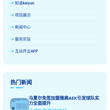
知道kaiyun
项目展示
新闻中心
服务宗旨
互动开云APP
热门新闻
马夏尔免签加盟雅典AEK引发球队实
力全面提升