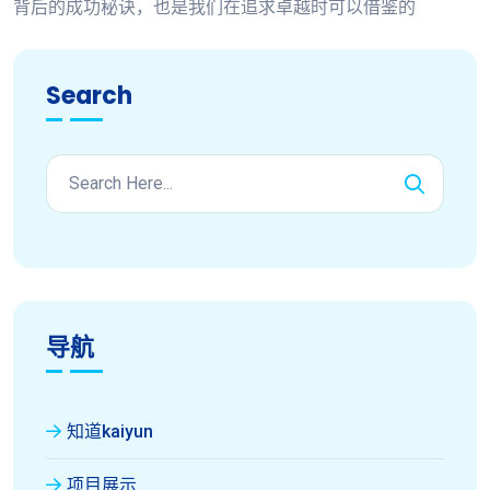
背后的成功秘诀，也是我们在追求卓越时可以借鉴的
Search
导航
知道kaiyun
项目展示