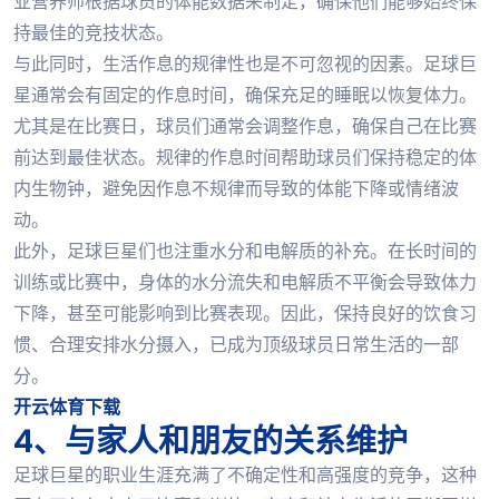
业营养师根据球员的体能数据来制定，确保他们能够始终保
持最佳的竞技状态。
与此同时，生活作息的规律性也是不可忽视的因素。足球巨
星通常会有固定的作息时间，确保充足的睡眠以恢复体力。
尤其是在比赛日，球员们通常会调整作息，确保自己在比赛
前达到最佳状态。规律的作息时间帮助球员们保持稳定的体
内生物钟，避免因作息不规律而导致的体能下降或情绪波
动。
此外，足球巨星们也注重水分和电解质的补充。在长时间的
训练或比赛中，身体的水分流失和电解质不平衡会导致体力
下降，甚至可能影响到比赛表现。因此，保持良好的饮食习
惯、合理安排水分摄入，已成为顶级球员日常生活的一部
分。
开云体育下载
4、与家人和朋友的关系维护
足球巨星的职业生涯充满了不确定性和高强度的竞争，这种