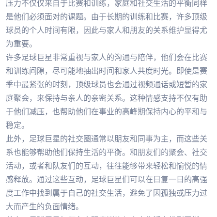
压力不仅仅来自于比赛和训练，家庭和社交生活的平衡同样
是他们必须面对的课题。由于长期的训练和比赛，许多顶级
球员的个人时间有限，因此与家人和朋友的关系维护显得尤
为重要。
许多足球巨星非常重视与家人的沟通与陪伴，他们会在比赛
和训练间隙，尽可能地抽出时间和家人共度时光。即使是赛
季中最紧张的时刻，顶级球员也会通过视频通话或短暂的家
庭聚会，来保持与亲人的亲密关系。这种情感支持不仅有助
于他们减压，也帮助他们在事业的高峰期保持内心的平和与
稳定。
此外，足球巨星的社交圈通常以朋友和同事为主，而这些关
系也能够帮助他们保持生活的平衡。和朋友们的聚会、社交
活动，或者和队友们的互动，往往能够带来轻松和愉悦的情
感释放。通过这些互动，足球巨星们可以在日复一日的高强
度工作中找到属于自己的社交生活，避免了因孤独或压力过
大而产生的负面情绪。