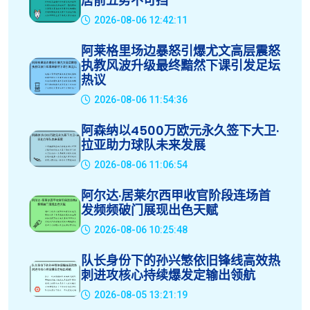
居前五势不可挡
2026-08-06 12:42:11
阿莱格里场边暴怒引爆尤文高层震怒
执教风波升级最终黯然下课引发足坛
热议
2026-08-06 11:54:36
阿森纳以4500万欧元永久签下大卫·
拉亚助力球队未来发展
2026-08-06 11:06:54
阿尔达·居莱尔西甲收官阶段连场首
发频频破门展现出色天赋
2026-08-06 10:25:48
队长身份下的孙兴慜依旧锋线高效热
刺进攻核心持续爆发定输出领航
2026-08-05 13:21:19