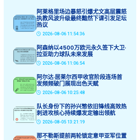
阿莱格里场边暴怒引爆尤文高层震怒
执教风波升级最终黯然下课引发足坛
热议
2026-08-06 11:54:36
阿森纳以4500万欧元永久签下大卫·
拉亚助力球队未来发展
2026-08-06 11:06:54
阿尔达·居莱尔西甲收官阶段连场首
发频频破门展现出色天赋
2026-08-06 10:25:48
队长身份下的孙兴慜依旧锋线高效热
刺进攻核心持续爆发定输出领航
2026-08-05 13:21:19
那不勒斯提前两轮锁定意甲亚军位置