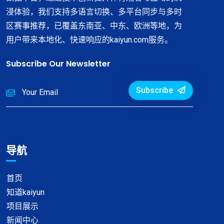
浸体验，我们支持多语言切换、多平台同步与多时
区赛事推荐，已覆盖东南亚、中东、欧洲等地，为
用户带来本地化、快速响应的kaiyun.com服务。
Subscribe Our Newsletter
Subscribe
导航
首页
知道kaiyun
项目展示
新闻中心