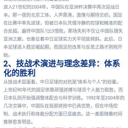
进入21世纪的2004年，中国队在亚洲杯决赛中再次迎战日
本。那一夜的北京工体，人声鼎沸，激情与期待交织。国足
在比赛中率先进球，但被日本队凭借冷静的控球和精准的配
合反超。最终中国队1比3惜败。那场失利不仅让中国队错失
亚洲之巅，也象征着中日足球实力天平彻底倾斜。此后，日
本足球进入稳定崛起期，而国足的改革与反思之路才刚刚开
始。
2、技战术演进与理念差异：体系
化的胜利
从技战术层面看，中日足球的对抗是“体系与个人”的较量。
上世纪90年代的国足依靠顽强拼搏与球员个人能力取胜，而
日本队则开始强调整体配合与科学训练。1992年至2004年的
几次交锋中，中国队在局部拼抢中仍具优势，但在中场控
制、战术执行和体能分配方面已显疲态。这一差距随着时间
推移愈发明显。