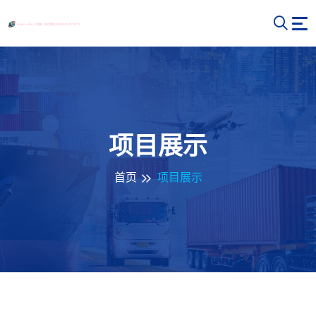
项目展示
首页
项目展示