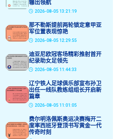
输出领航
2026-08-05 13:21:19
那不勒斯提前两轮锁定意甲亚
军位置表现惊艳
2026-08-05 12:29:55
迪亚尼欧冠客场精彩推射首开
纪录助女足领先
2026-08-05 11:44:33
辽宁铁人足球俱乐部宣布孙卫
出任一线队教练组组长开启新
篇章
2026-08-05 11:01:05
费尔明洛佩斯奥运决赛梅开二
度率西班牙登顶书写黄金一代
传奇时刻