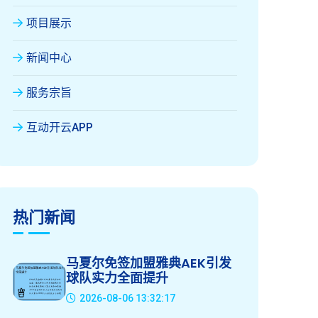
项目展示
新闻中心
服务宗旨
互动开云APP
热门新闻
马夏尔免签加盟雅典AEK引发
球队实力全面提升
2026-08-06 13:32:17