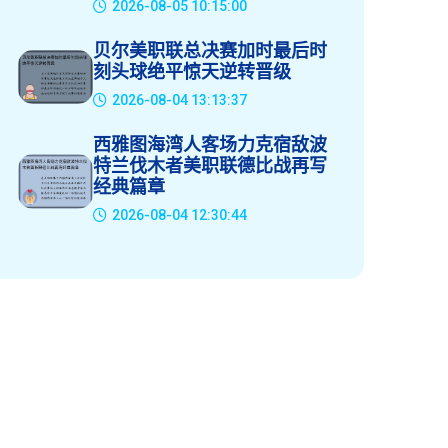
2026-08-05 10:15:00
贝尔美职联总决赛加时最后时
刻头球绝平惊天逆转晋级
2026-08-04 13:13:37
西雅图海湾人客场力克宿敌波
特兰伐木者美职联德比战再写
经典篇章
2026-08-04 12:30:44