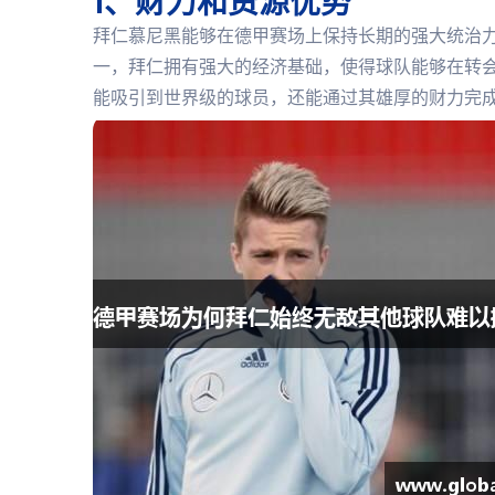
1、财力和资源优势
拜仁慕尼黑能够在德甲赛场上保持长期的强大统治
一，拜仁拥有强大的经济基础，使得球队能够在转
能吸引到世界级的球员，还能通过其雄厚的财力完