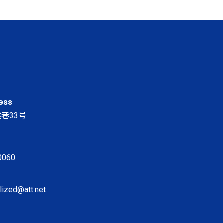
ess
巷33号
0060
alized@att.net