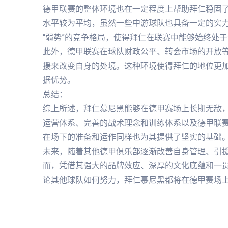
德甲联赛的整体环境也在一定程度上帮助拜仁稳固
水平较为平均，虽然一些中游球队也具备一定的实
“弱势”的竞争格局，使得拜仁在联赛中能够始终处
此外，德甲联赛在球队财政公平、转会市场的开放
援来改变自身的处境。这种环境使得拜仁的地位更
据优势。
总结：
综上所述，拜仁慕尼黑能够在德甲赛场上长期无敌
运营体系、完善的战术理念和训练体系以及德甲联
在场下的准备和运作同样也为其提供了坚实的基础
未来，随着其他德甲俱乐部逐渐改善自身管理、引
而，凭借其强大的品牌效应、深厚的文化底蕴和一
论其他球队如何努力，拜仁慕尼黑都将在德甲赛场