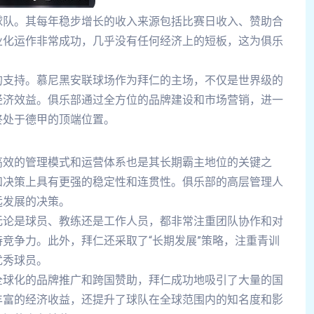
球队。其每年稳步增长的收入来源包括比赛日收入、赞助合
业化运作非常成功，几乎没有任何经济上的短板，这为俱乐
的支持。慕尼黑安联球场作为拜仁的主场，不仅是世界级的
经济效益。俱乐部通过全方位的品牌建设和市场营销，进一
终处于德甲的顶端位置。
高效的管理模式和运营体系也是其长期霸主地位的关键之
和决策上具有更强的稳定性和连贯性。俱乐部的高层管理人
远发展的决策。
无论是球员、教练还是工作人员，都非常注重团队协作和对
竞争力。此外，拜仁还采取了“长期发展”策略，注重青训
优秀球员。
全球化的品牌推广和跨国赞助，拜仁成功地吸引了大量的国
丰富的经济收益，还提升了球队在全球范围内的知名度和影