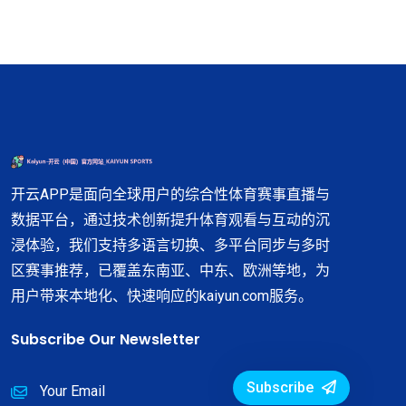
开云APP是面向全球用户的综合性体育赛事直播与
数据平台，通过技术创新提升体育观看与互动的沉
浸体验，我们支持多语言切换、多平台同步与多时
区赛事推荐，已覆盖东南亚、中东、欧洲等地，为
用户带来本地化、快速响应的kaiyun.com服务。
Subscribe Our Newsletter
Subscribe