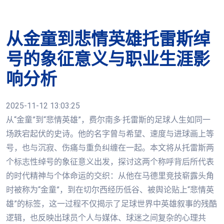
从金童到悲情英雄托雷斯绰
号的象征意义与职业生涯影
响分析
2025-11-12 13:03:25
从“金童”到“悲情英雄”，费尔南多·托雷斯的足球人生如同一
场跌宕起伏的史诗。他的名字曾与希望、速度与进球画上等
号，也与沉寂、伤痛与重负纠缠在一起。本文将从托雷斯两
个标志性绰号的象征意义出发，探讨这两个称呼背后所代表
的时代精神与个体命运的交织：从他在马德里竞技崭露头角
时被称为“金童”，到在切尔西经历低谷、被舆论贴上“悲情英
雄”的标签，这一过程不仅揭示了足球世界中英雄叙事的残酷
逻辑，也反映出球员个人与媒体、球迷之间复杂的心理共