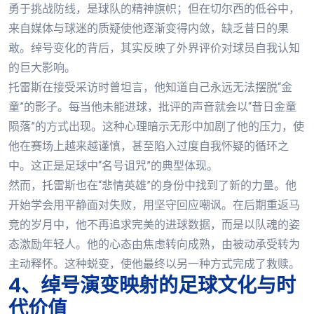
勇于挑战防线，是球队的精神旗帜；但在切尔西的低谷中，
来自媒体与球迷的质疑使他逐渐变得内敛，缺乏昔日的果
敢。绰号变化的背后，其实反映了外界评价对球员自我认知
的巨大影响。
托雷斯在接受采访时曾坦言，他知道自己永远无法摆脱“金
童”的影子。每当他未能进球，批评的声音就会以“昔日金童
陨落”的方式出现。这种心理暗示无形中加剧了他的压力，使
他在赛场上越来越谨慎，甚至陷入过度自我怀疑的循环之
中。这正是足球中“名号诅咒”的典型体现。
然而，托雷斯也在“悲情英雄”的身份中找到了新的力量。他
开始学会用平静面对失败，用坚守回应嘲讽。在后期重返马
竞的岁月中，他不再追求完美的进球数据，而是以队魂的姿
态激励年轻人。他的心态由焦虑转向成熟，由被动承受转为
主动释怀。这种蜕变，使他最终以另一种方式完成了救赎。
4、绰号演变映射的足球文化与时
代价值