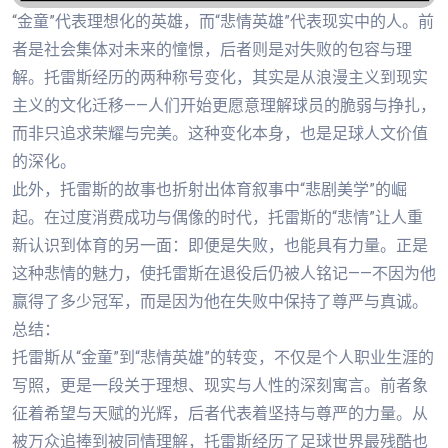
“金童”代表理想化的英雄，而“悲情英雄”代表现实中的人。前
者是社会集体对未来的憧憬，后者则是对失败的包容与理
解。托雷斯经历的两种称号变化，其实是从浪漫主义到现实
主义的文化迁移——人们开始更愿意理解球员的脆弱与挣扎，
而非只追求荣耀与完美。这种变化本身，也是足球人文价值
的深化。
此外，托雷斯的故事也折射出体育叙事中“悲剧美学”的崛
起。在过度消费成功与偶像的时代，托雷斯的“悲情”让人重
新认识到体育的另一面：即便是失败，也能具有力量。正是
这种悲情的魅力，使托雷斯在退役后仍被人铭记——不因为他
赢得了多少冠军，而是因为他在失败中保持了尊严与真诚。
总结：
托雷斯从“金童”到“悲情英雄”的转变，不仅是个人职业生涯的
写照，更是一段关于理想、现实与人性的深刻寓言。前者象
征着希望与天赋的光辉，后者代表着坚持与尊严的力量。从
被万众追捧到被同情理解，托雷斯经历了足球世界最残酷也