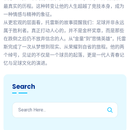
最真实的历程。这种转变让他的人生超越了竞技本身，成为
一种情感与精神的象征。
从更宏观的层面看，托雷斯的故事提醒我们：足球并非永远
属于胜利者。真正打动人心的，并不是金杯奖章，而是那些
在跌倒之后仍不放弃信念的人。从“金童”到“悲情英雄”，托雷
斯完成了一次从梦想到现实、从荣耀到自省的旅程。他的两
个绰号，见证的不仅是一个球员的起落，更是一代人青春记
忆与足球文化的演进。
Search