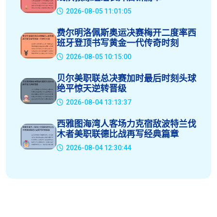
2026-08-05 11:01:05
费尔明洛佩斯奥运决赛梅开二度率西
班牙登顶书写黄金一代传奇时刻
2026-08-05 10:15:00
贝尔美职联总决赛加时最后时刻头球
绝平惊天逆转晋级
2026-08-04 13:13:37
西雅图海湾人客场力克宿敌波特兰伐
木者美职联德比战再写经典篇章
2026-08-04 12:30:44