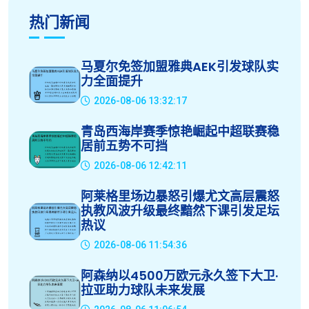
热门新闻
马夏尔免签加盟雅典AEK引发球队实
力全面提升
2026-08-06 13:32:17
青岛西海岸赛季惊艳崛起中超联赛稳
居前五势不可挡
2026-08-06 12:42:11
阿莱格里场边暴怒引爆尤文高层震怒
执教风波升级最终黯然下课引发足坛
热议
2026-08-06 11:54:36
阿森纳以4500万欧元永久签下大卫·
拉亚助力球队未来发展