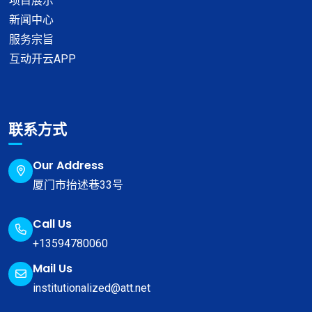
项目展示
新闻中心
服务宗旨
互动开云APP
联系方式
Our Address
厦门市抬述巷33号
Call Us
+13594780060
Mail Us
institutionalized@att.net