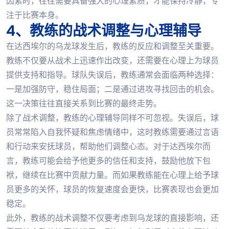
因素时，往往需要具备强大的心理素质，才能保持冷静，专
注于比赛本身。
4、教练的战术调整与心理辅导
在达西埃尔的乌龙球发生后，教练的反应和调整至关重要。
教练不仅要从战术上迅速作出改变，还需要在心理上为球员
提供支持和指导。球队失误后，教练通常会面临两种选择：
一是加强防守，稳住局面；二是通过进攻寻找回击的机会。
这一决策往往直接关系到比赛的最终走势。
除了战术调整，教练的心理辅导同样不可忽视。失误后，球
员常常陷入自我怀疑和焦虑情绪中，这时教练需要通过言语
和行动来安抚球员，帮助他们调整心态。对于达西埃尔而
言，教练可能会给予他更多的信任和支持，鼓励他放下包
袱，继续在比赛中贡献力量。而如果教练能在心理上给予球
员更多的关怀，球员的恢复速度会更快，比赛表现也会更加
稳定。
此外，教练的战术调整不仅要考虑到乌龙球的直接影响，还