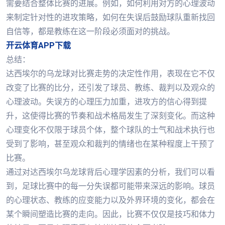
需要结合整体比赛的进展。例如，如何利用对方的心理波动
来制定针对性的进攻策略，如何在失误后鼓励球队重新找回
自信等，都是教练在这一阶段必须面对的挑战。
开云体育APP下载
总结：
达西埃尔的乌龙球对比赛走势的决定性作用，表现在它不仅
改变了比赛的比分，还引发了球员、教练、裁判以及观众的
心理波动。失误方的心理压力加重，进攻方的信心得到提
升，这使得比赛的节奏和战术格局发生了深刻变化。而这种
心理变化不仅限于球员个体，整个球队的士气和战术执行也
受到了影响，甚至观众和裁判的情绪也在某种程度上干预了
比赛。
通过对达西埃尔乌龙球背后心理学因素的分析，我们可以看
到，足球比赛中的每一分失误都可能带来深远的影响。球员
的心理状态、教练的应变能力以及外界环境的变化，都会在
某个瞬间塑造比赛的走向。因此，比赛不仅仅是技巧和体力