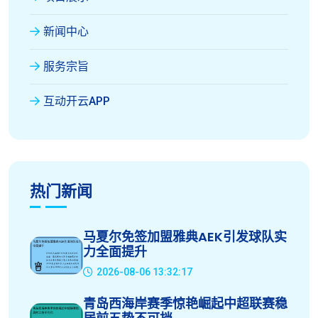
新闻中心
服务宗旨
互动开云APP
热门新闻
马夏尔免签加盟雅典AEK引发球队实
力全面提升
2026-08-06 13:32:17
青岛西海岸赛季惊艳崛起中超联赛稳