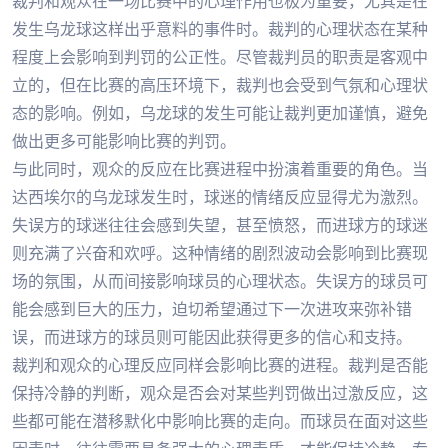
裁判和观众在一场比赛中的心理作用也极为重要，尤其是在
发生乌龙球这样出乎意料的事件时。裁判的心理状态在某种
程度上会影响到判罚的公正性。尽管裁判员的职责是客观中
立的，但在比赛的高压环境下，裁判也会受到气氛和心理状
态的影响。例如，乌龙球的发生可能让裁判更加谨慎，避免
做出更多可能影响比赛的判罚。
与此同时，观众的反应在比赛进程中扮演着重要的角色。当
达西埃尔的乌龙球发生时，球迷的情绪反应显得尤为激烈。
失误方的球迷往往会感到失望，甚至愤怒，而进球方的球迷
则充满了兴奋和欢呼。这种情绪的剧烈波动会影响到比赛现
场的氛围，从而间接影响球员的心理状态。失误方的球员可
能会感到巨大的压力，迫切希望通过下一次进攻来弥补错
误，而进球方的球员则可能因此获得更多的信心和支持。
裁判和观众的心理反应同样会影响比赛的进程。裁判是否能
保持冷静的判断，观众是否会对某些判罚做出过激反应，这
些都可能在潜移默化中影响比赛的走向。而球员在面对这些