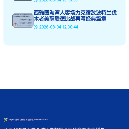
西雅图海湾人客场力克宿敌波特兰伐
木者美职联德比战再写经典篇章
2026-08-04 12:30:44