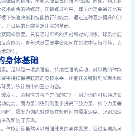
过高强度的训练，不断突破自己的技术瓶颈。例如，利用多
及技术组合的熟练度。在训练过程中，球员还需要通过比赛
环境下快速决策和技能执行的能力。通过这种逐步提升的训
步，为日后的比赛奠定扎实的基础。
比赛同样重要。只有通过不断的实战和对抗训练，球员才能
的反应能力。青年球员需要学会如何在对抗中保持冷静，克
技术动作。
的身体基础
因素。足球是一项高强度、持续性强的运动，对球员的体能
比赛中持续保持较高的竞技水平，还能在关键时刻展现出超
年球员训练计划中的重点内容。
、爆发力、柔韧性等各个方面的提升。耐力训练可以通过长
运动能力。而力量训练则侧重于提高下肢力量、核心力量等
此同时，爆发力训练对球员在短时间内爆发速度、起跑加速
的进攻和防守表现。
息。体能训练虽然可以增强球员的身体素质，但过度训练可