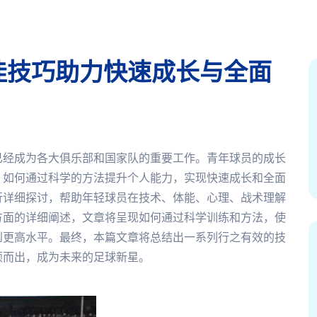
佳技巧助力快速成长与全面
已经成为各大俱乐部和国家队的重要工作。青年球员的成长
，如何通过科学的方法提升个人能力，实现快速成长和全面
行详细探讨，帮助年轻球员在技术、体能、心理、战术理解
方面的详细阐述，文章将呈现如何通过科学训练和方法，使
到更高水平。最终，本篇文章将总结出一系列行之有效的技
颖而出，成为未来的足球新星。