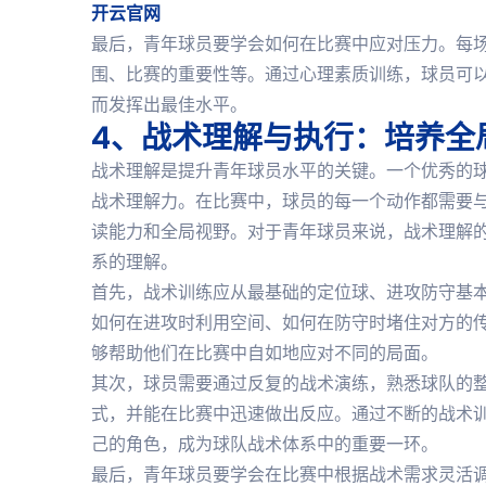
开云官网
最后，青年球员要学会如何在比赛中应对压力。每
围、比赛的重要性等。通过心理素质训练，球员可
而发挥出最佳水平。
4、战术理解与执行：培养全
战术理解是提升青年球员水平的关键。一个优秀的
战术理解力。在比赛中，球员的每一个动作都需要
读能力和全局视野。对于青年球员来说，战术理解
系的理解。
首先，战术训练应从最基础的定位球、进攻防守基
如何在进攻时利用空间、如何在防守时堵住对方的
够帮助他们在比赛中自如地应对不同的局面。
其次，球员需要通过反复的战术演练，熟悉球队的
式，并能在比赛中迅速做出反应。通过不断的战术
己的角色，成为球队战术体系中的重要一环。
最后，青年球员要学会在比赛中根据战术需求灵活