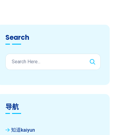
Search
导航
知道kaiyun