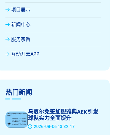
项目展示
新闻中心
服务宗旨
互动开云APP
热门新闻
马夏尔免签加盟雅典AEK引发
球队实力全面提升
2026-08-06 13:32:17