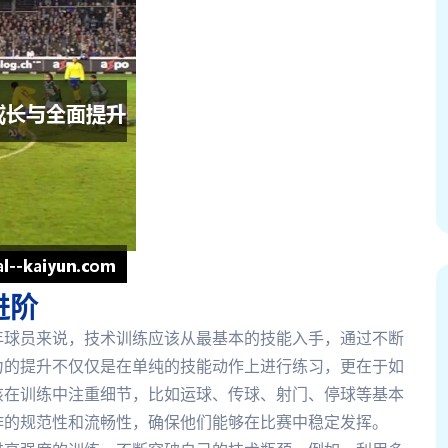
进阶
年球员来说，技术训练应该从最基本的技能入手，通过不断
力的提升不仅仅是在单纯的技能动作上进行练习，更在于如
该在训练中注重细节，比如运球、传球、射门、停球等基本
作的规范性和流畅性，确保他们能够在比赛中稳定发挥。