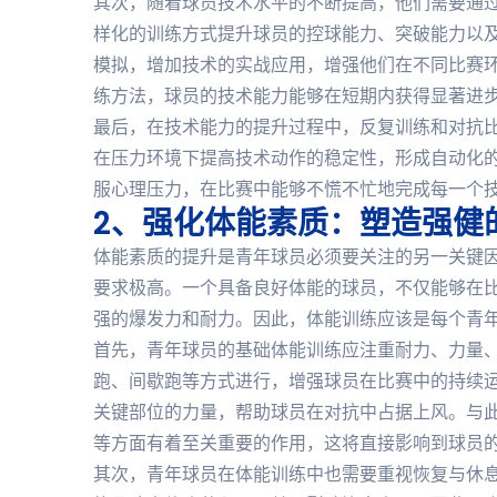
其次，随着球员技术水平的不断提高，他们需要通
样化的训练方式提升球员的控球能力、突破能力以
模拟，增加技术的实战应用，增强他们在不同比赛
练方法，球员的技术能力能够在短期内获得显著进
最后，在技术能力的提升过程中，反复训练和对抗
在压力环境下提高技术动作的稳定性，形成自动化
服心理压力，在比赛中能够不慌不忙地完成每一个
2、强化体能素质：塑造强健
体能素质的提升是青年球员必须要关注的另一关键
要求极高。一个具备良好体能的球员，不仅能够在
强的爆发力和耐力。因此，体能训练应该是每个青
首先，青年球员的基础体能训练应注重耐力、力量
跑、间歇跑等方式进行，增强球员在比赛中的持续
关键部位的力量，帮助球员在对抗中占据上风。与
等方面有着至关重要的作用，这将直接影响到球员
其次，青年球员在体能训练中也需要重视恢复与休