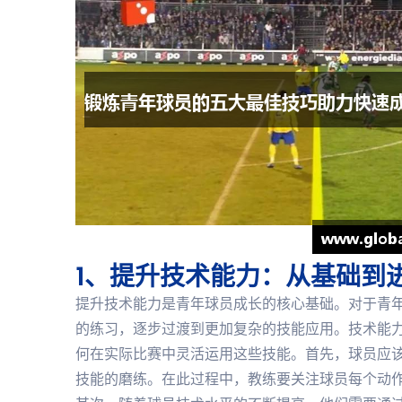
1、提升技术能力：从基础到
提升技术能力是青年球员成长的核心基础。对于青
的练习，逐步过渡到更加复杂的技能应用。技术能
何在实际比赛中灵活运用这些技能。首先，球员应
技能的磨练。在此过程中，教练要关注球员每个动