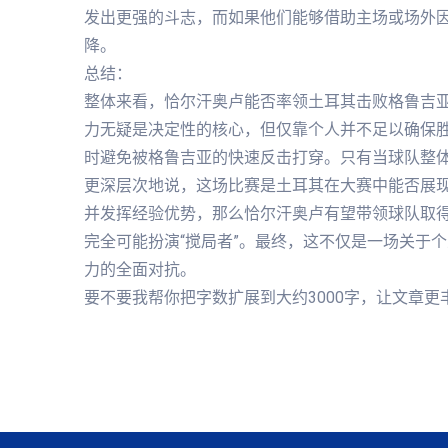
发出更强的斗志，而如果他们能够借助主场或场外
降。
总结：
整体来看，恰尔汗奥卢能否率领土耳其击败格鲁吉
力无疑是决定性的核心，但仅靠个人并不足以确保
时避免被格鲁吉亚的快速反击打穿。只有当球队整
更深层次地说，这场比赛是土耳其在大赛中能否展
并发挥经验优势，那么恰尔汗奥卢有望带领球队取
完全可能扮演“搅局者”。最终，这不仅是一场关于
力的全面对抗。
要不要我帮你把字数扩展到大约3000字，让文章更