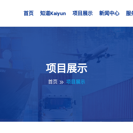
首页
知道kaiyun
项目展示
新闻中心
服
项目展示
首页
项目展示