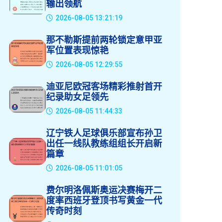
输出领航
2026-08-05 13:21:19
那不勒斯提前两轮锁定意甲亚
军位置表现惊艳
2026-08-05 12:29:55
迪亚尼欧冠客场精彩推射首开
纪录助女足领先
2026-08-05 11:44:33
辽宁铁人足球俱乐部宣布孙卫
出任一线队教练组组长开启新
篇章
2026-08-05 11:01:05
费尔明洛佩斯奥运决赛梅开二
度率西班牙登顶书写黄金一代
传奇时刻