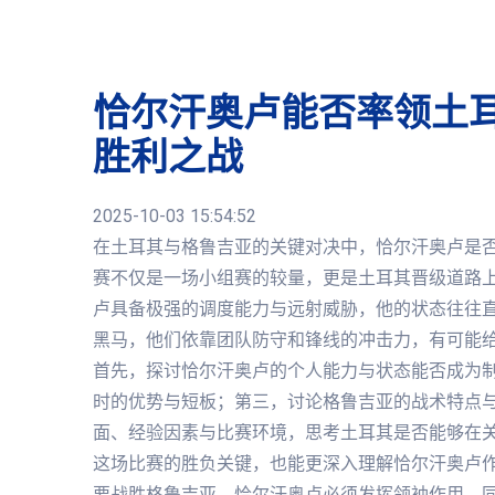
恰尔汗奥卢能否率领土
胜利之战
2025-10-03 15:54:52
在土耳其与格鲁吉亚的关键对决中，恰尔汗奥卢是
赛不仅是一场小组赛的较量，更是土耳其晋级道路上
卢具备极强的调度能力与远射威胁，他的状态往往
黑马，他们依靠团队防守和锋线的冲击力，有可能
首先，探讨恰尔汗奥卢的个人能力与状态能否成为
时的优势与短板；第三，讨论格鲁吉亚的战术特点
面、经验因素与比赛环境，思考土耳其是否能够在
这场比赛的胜负关键，也能更深入理解恰尔汗奥卢
要战胜格鲁吉亚，恰尔汗奥卢必须发挥领袖作用，