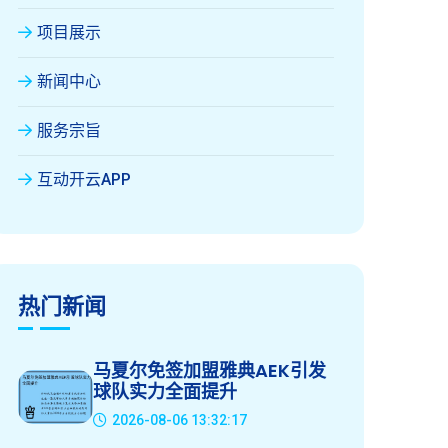
项目展示
新闻中心
服务宗旨
互动开云APP
热门新闻
马夏尔免签加盟雅典AEK引发
球队实力全面提升
2026-08-06 13:32:17