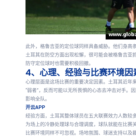
此外，格鲁吉亚的定位球同样具备威胁。他们身高
土耳其在防空方面出现松懈，很可能会被格鲁吉亚
防守定位球时也需要积极回撤。
4、心理、经验与比赛环境因
心理层面是这场比赛的重要决定因素。土耳其近年
“弱者”，反而可能以无所畏惧的心态去冲击对手。
影响全队。
开云APP
经验方面，土耳其整体球员在五大联赛效力人数较
为场上的冷静处理球与合理调度，球队就能在比赛
比赛环境同样不可忽视。场地氛围、球迷支持以及