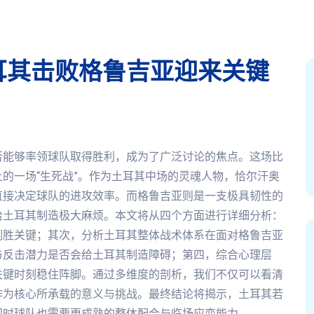
耳其击败格鲁吉亚迎来关键
否能够率领球队取得胜利，成为了广泛讨论的焦点。这场比
的一场“生死战”。作为土耳其中场的灵魂人物，恰尔汗奥
直接决定球队的进攻效率。而格鲁吉亚则是一支极具韧性的
给土耳其制造极大麻烦。本文将从四个方面进行详细分析：
制胜关键；其次，分析土耳其整体战术体系在面对格鲁吉亚
与反击潜力是否会给土耳其制造障碍；第四，综合心理层
关键时刻稳住阵脚。通过多维度的剖析，我们不仅可以看清
作为核心所承载的意义与挑战。最终结论将揭示，土耳其若
同时球队也需要更成熟的整体配合与临场应变能力。