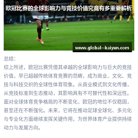
总结：
综上所述，欧冠比赛凭借其卓越的全球影响力与巨大的竞技
价值，早已超越传统体育竞赛的范畴，成为商业、文化、竞
技与科技交织的全球性体育现象。从商业模式到文化传播，
从竞技标准到生态推动，其影响具有不可替代性和深远性。
面对全球体育竞争格局的不断变化，欧冠的地位不仅稳固，
甚至还在不断强化。未来，它将在推动足球全球化、多元化
与专业化方面继续发挥关键作用，为世界体育产业提供持续
动力与发展方向。