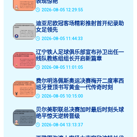
表现惊艳
2026-08-05 12:29:55
迪亚尼欧冠客场精彩推射首开纪录助
女足领先
2026-08-05 11:44:33
辽宁铁人足球俱乐部宣布孙卫出任一
线队教练组组长开启新篇章
2026-08-05 11:01:05
费尔明洛佩斯奥运决赛梅开二度率西
班牙登顶书写黄金一代传奇时刻
2026-08-05 10:15:00
贝尔美职联总决赛加时最后时刻头球
绝平惊天逆转晋级
2026-08-04 13:13:37