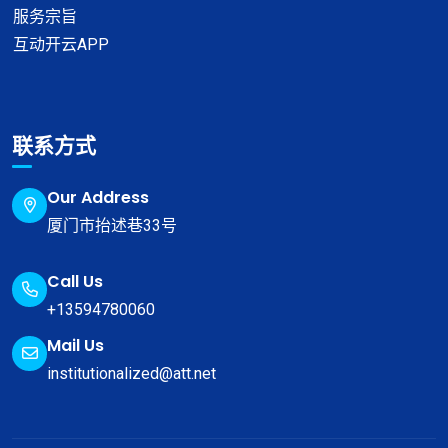
服务宗旨
互动开云APP
联系方式
Our Address
厦门市抬述巷33号
Call Us
+13594780060
Mail Us
institutionalized@att.net