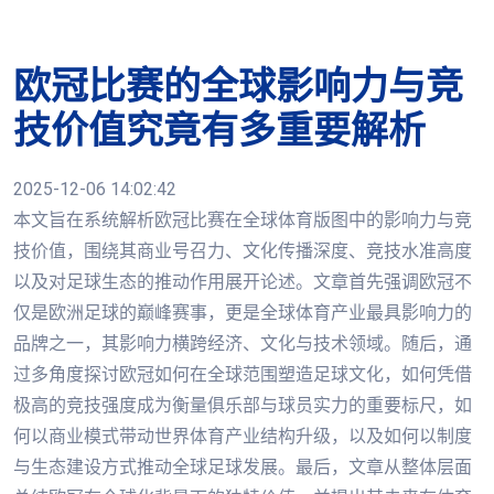
欧冠比赛的全球影响力与竞
技价值究竟有多重要解析
2025-12-06 14:02:42
本文旨在系统解析欧冠比赛在全球体育版图中的影响力与竞
技价值，围绕其商业号召力、文化传播深度、竞技水准高度
以及对足球生态的推动作用展开论述。文章首先强调欧冠不
仅是欧洲足球的巅峰赛事，更是全球体育产业最具影响力的
品牌之一，其影响力横跨经济、文化与技术领域。随后，通
过多角度探讨欧冠如何在全球范围塑造足球文化，如何凭借
极高的竞技强度成为衡量俱乐部与球员实力的重要标尺，如
何以商业模式带动世界体育产业结构升级，以及如何以制度
与生态建设方式推动全球足球发展。最后，文章从整体层面