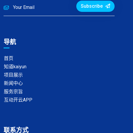
Subscribe
导航
首页
知道kaiyun
项目展示
新闻中心
服务宗旨
互动开云APP
联系方式