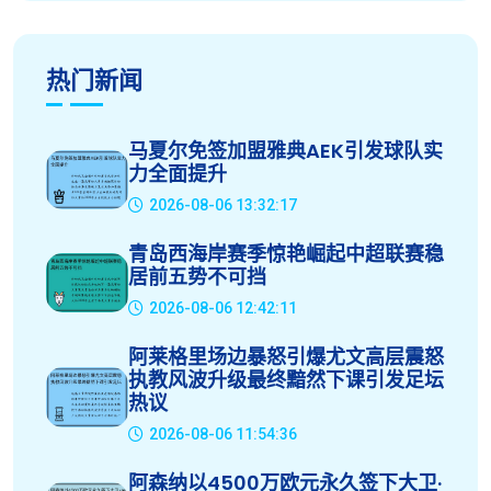
热门新闻
马夏尔免签加盟雅典AEK引发球队实
力全面提升
2026-08-06 13:32:17
青岛西海岸赛季惊艳崛起中超联赛稳
居前五势不可挡
2026-08-06 12:42:11
阿莱格里场边暴怒引爆尤文高层震怒
执教风波升级最终黯然下课引发足坛
热议
2026-08-06 11:54:36
阿森纳以4500万欧元永久签下大卫·