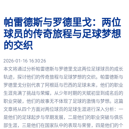
帕雷德斯与罗德里戈：两位
球员的传奇旅程与足球梦想
的交织
2026-01-16 16:30:26
本文将通过分析帕雷德斯与罗德里戈这两位足球球员的成长
轨迹，探讨他们的传奇旅程与足球梦想的交织。帕雷德斯与
罗德里戈分别代表了阿根廷与巴西的足球未来，他们的职业
生涯充满了挑战与荣耀，从少年时期的天赋初显到成名后的
职业突破，他们的故事无不体现了足球的激情与梦想。这篇
文章将从四个方面对两位球员的足球生涯进行深入分析：一
是他们的足球起步与早期发展，二是他们的职业突破与俱乐
部生涯，三是他们在国家队中的表现与荣誉，四是他们的个