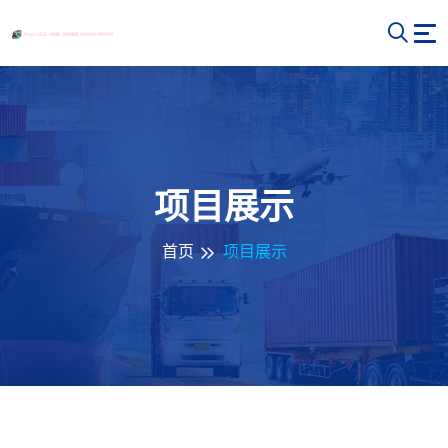
项目展示
首页
项目展示