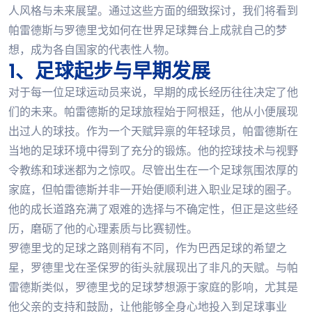
人风格与未来展望。通过这些方面的细致探讨，我们将看到
帕雷德斯与罗德里戈如何在世界足球舞台上成就自己的梦
想，成为各自国家的代表性人物。
1、足球起步与早期发展
对于每一位足球运动员来说，早期的成长经历往往决定了他
们的未来。帕雷德斯的足球旅程始于阿根廷，他从小便展现
出过人的球技。作为一个天赋异禀的年轻球员，帕雷德斯在
当地的足球环境中得到了充分的锻炼。他的控球技术与视野
令教练和球迷都为之惊叹。尽管出生在一个足球氛围浓厚的
家庭，但帕雷德斯并非一开始便顺利进入职业足球的圈子。
他的成长道路充满了艰难的选择与不确定性，但正是这些经
历，磨砺了他的心理素质与比赛韧性。
罗德里戈的足球之路则稍有不同，作为巴西足球的希望之
星，罗德里戈在圣保罗的街头就展现出了非凡的天赋。与帕
雷德斯类似，罗德里戈的足球梦想源于家庭的影响，尤其是
他父亲的支持和鼓励，让他能够全身心地投入到足球事业