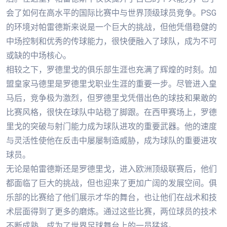
会了如何在高水平的国际比赛中与世界顶级球员竞争。PSG
的环境对帕雷德斯来说是一个巨大的挑战，但他凭借稳健的
中场控制和优秀的传球能力，很快便融入了球队，成为不可
或缺的中场核心。
相较之下，罗德里戈的俱乐部生涯也充满了辉煌的时刻。加
盟皇家马德里是罗德里戈职业生涯的重要一步。尽管进入皇
马后，竞争极为激烈，但罗德里戈凭借出色的球技和果敢的
比赛风格，很快在球队中站稳了脚跟。在西甲赛场上，罗德
里戈的突破与射门能力成为球队进攻的重要武器。他的速度
与灵活性使他在反击中屡屡制造威胁，成为球队的重要进攻
球员。
无论是帕雷德斯还是罗德里戈，进入欧洲顶级联赛后，他们
都面临了巨大的挑战，但也迎来了更加广阔的发展空间。俱
乐部的比赛给了他们展示才华的舞台，也让他们在战术和技
术层面得到了更多的磨炼。通过这些比赛，两位球员的技术
不断成熟，成为了世界足球舞台上的一员猛将。