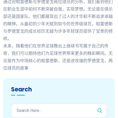
通过对帕雷德斯与罗德里戈两位球员的分析，我们看到他们
在职业生涯中如何不断突破自我，实现梦想。无论是在俱乐
部还是国家队，他们都展现出了过人的才华和不断追求卓越
的精神。从最初的少年天赋到如今的世界级球员，帕雷德斯
与罗德里戈的成长经历无疑为许多年轻球员提供了宝贵的榜
样。
未来，随着他们在世界足球舞台上继续书写属于自己的传
奇，我们可以期待他们为足球世界带来更多的精彩瞬间。无
论是作为中场核心的帕雷德斯，还是进攻端的罗德里戈，两
位球员的故事
Search