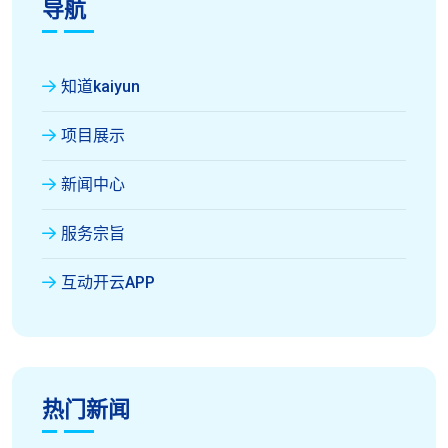
导航
知道kaiyun
项目展示
新闻中心
服务宗旨
互动开云APP
热门新闻