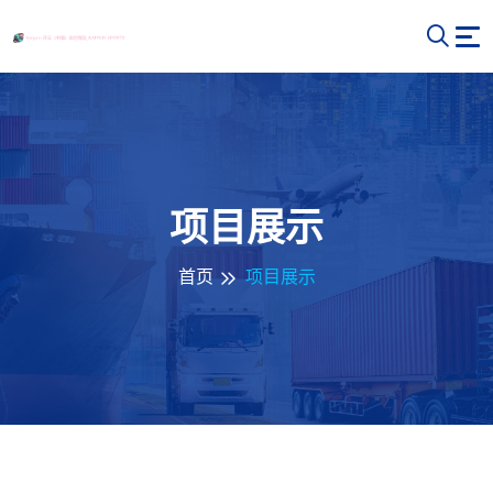
项目展示
首页
项目展示