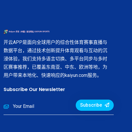
开云APP是面向全球用户的综合性体育赛事直播与
数据平台，通过技术创新提升体育观看与互动的沉
浸体验，我们支持多语言切换、多平台同步与多时
区赛事推荐，已覆盖东南亚、中东、欧洲等地，为
用户带来本地化、快速响应的kaiyun.com服务。
Subscribe Our Newsletter
Subscribe