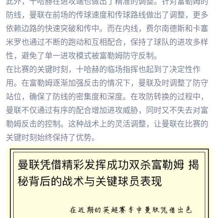
此外，十哈赫在进攻端也做出了精准的调整。针对富勒姆的
防线，曼联在前场的传球速度和传球路线做出了调整，更多
依赖边路的快速突破和传中。而在内线，费尔南德斯和卡塞
米罗也通过不断的跑动和互相配合，保持了球队的进攻多样
性，避免了单一进攻模式被富勒姆防守反制。
在比赛的关键时刻，十哈赫的临场指挥也起到了决定性作
用。在富勒姆逐渐加强反击的情况下，曼联及时调整了防守
站位，确保了防线的密集度和深度。在攻防转换的过程中，
曼联不仅通过有序的配合增加进攻威胁，同时又不失去对富
勒姆反击的控制。这种战术上的灵活调整，让曼联在比赛的
关键时刻始终保持了优势。