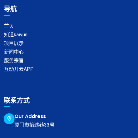
导航
首页
知道kaiyun
项目展示
新闻中心
服务宗旨
互动开云APP
联系方式
Our Address
厦门市抬述巷33号