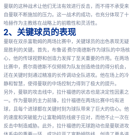
曼联的这种战术让他们无法有效进行反击，而不得不承受来
自曼联不断施加的压力。这一战术的成功，也充分体现了十
哈赫作为主教练在战略上的前瞻性和灵活性。
2、关键球员的表现
曼联在双杀富勒姆的两场比赛中，关键球员的出色表现无疑
是胜利的关键。首先，布鲁诺·费尔南德斯作为球队的中场核
心，他的传球视野和创造力发挥了至关重要的作用。在两场
比赛中，费尔南德斯不仅频频为队友创造绝佳的得分机会，
还在关键时刻通过精准的长传调动全队进攻。他在场上的冷
静和智慧，使得曼联的中场控制力得到了极大的提升。
另外，曼联的攻击线中，拉什福德的状态也是决定性因素之
一。作为曼联的主力前锋，拉什福德在两场比赛中均有进
球，且每个进球都在关键时刻为球队带来了巨大的信心。他
的速度和突破能力让富勒姆防线疲于应对，而他不止一次在
反击中制造威胁。此外，拉什福德的无球跑动也是曼联进攻
体系中的重要一环，成功拉开了富勒姆防线，创造了更多进