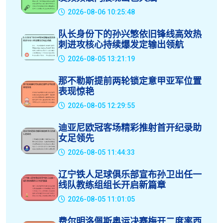
2026-08-06 10:25:48
队长身份下的孙兴慜依旧锋线高效热
刺进攻核心持续爆发定输出领航
2026-08-05 13:21:19
那不勒斯提前两轮锁定意甲亚军位置
表现惊艳
2026-08-05 12:29:55
迪亚尼欧冠客场精彩推射首开纪录助
女足领先
2026-08-05 11:44:33
辽宁铁人足球俱乐部宣布孙卫出任一
线队教练组组长开启新篇章
2026-08-05 11:01:05
费尔明洛佩斯奥运决赛梅开二度率西