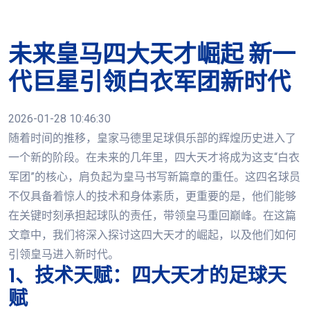
未来皇马四大天才崛起 新一
代巨星引领白衣军团新时代
2026-01-28 10:46:30
随着时间的推移，皇家马德里足球俱乐部的辉煌历史进入了
一个新的阶段。在未来的几年里，四大天才将成为这支“白衣
军团”的核心，肩负起为皇马书写新篇章的重任。这四名球员
不仅具备着惊人的技术和身体素质，更重要的是，他们能够
在关键时刻承担起球队的责任，带领皇马重回巅峰。在这篇
文章中，我们将深入探讨这四大天才的崛起，以及他们如何
引领皇马进入新时代。
1、技术天赋：四大天才的足球天
赋