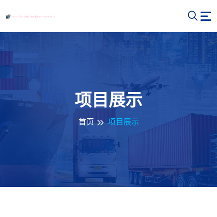
项目展示
首页
项目展示