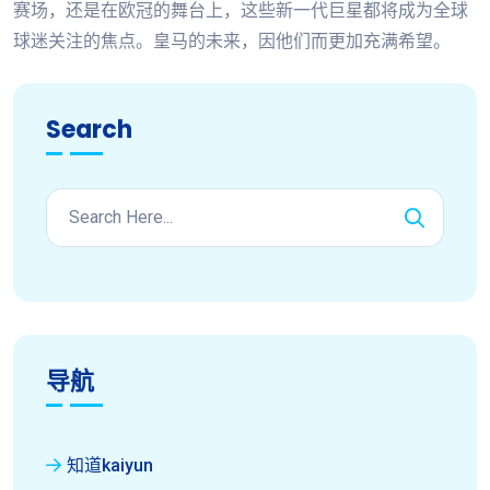
赛场，还是在欧冠的舞台上，这些新一代巨星都将成为全球
球迷关注的焦点。皇马的未来，因他们而更加充满希望。
Search
导航
知道kaiyun