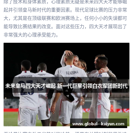
除了技术和身体素质，心理素质无疑是未来四大天才能够崛
起并引领皇马新时代的重要因素。现代足球比赛的压力非常
大，尤其是在顶级联赛和欧洲赛场上，任何小小的失误都可
能导致比赛结果的改变。面对这些压力，四大天才展现出了
非常强大的心理承受能力。