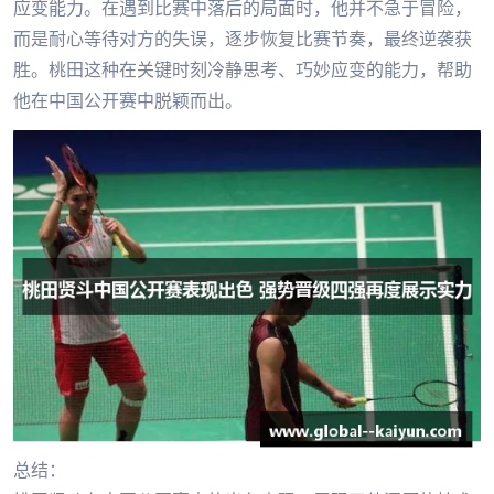
应变能力。在遇到比赛中落后的局面时，他并不急于冒险，
而是耐心等待对方的失误，逐步恢复比赛节奏，最终逆袭获
胜。桃田这种在关键时刻冷静思考、巧妙应变的能力，帮助
他在中国公开赛中脱颖而出。
总结：