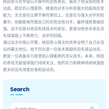
桃田贤斗在中国公开赛中的出色表现，展现了他深厚的技术
功底、稳定的心理素质、精准的对手分析和强大的临场应变
能力。无论是在比赛节奏的掌控上，还是在与强大对手的较
量中，他都能够凭借自己的优势击败对手，最终强势晋级四
强。这不仅是对他羽毛球技术的肯定，更是对他多年来在羽
毛球道路上不断努力、进步的回报。
通过这次中国公开赛，桃田贤斗再次向世界证明了自己在羽
坛的霸主地位。他不仅仅是一位技术高超的羽毛球运动员，
更是一位具备非凡智慧和心理素质的顶尖选手。未来，桃田
的表现无疑值得我们持续关注，他的实力和精神将继续激励
更多的羽毛球爱好者和运动员。
Search