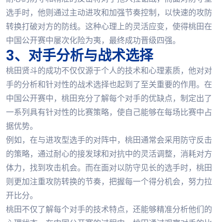
选手时，他则通过主动进攻和加强节奏控制，以快速的攻防
转换打破对方的防线。这种心理上的灵活应变，使得桃田在
中国公开赛中屡次化险为夷，最终成功晋级四强。
3、对手分析与战术选择
桃田贤斗的成功不仅仅源于个人的技术和心理素质，他对对
手的分析和针对性的战术选择也起到了至关重要的作用。在
中国公开赛中，桃田充分了解每个对手的优缺点，制定出了
一系列具有针对性的比赛策略，使自己能够在每场比赛中占
据优势。
例如，在与进攻型选手的对阵中，桃田通常会采用防守反击
的策略，通过耐心的接发球和对抗中的灵活调整，消耗对方
体力，找到攻击机会。而在面对以防守见长的选手时，桃田
则更加注重攻防转换的节奏，把握每一个得分机会，努力拉
开比分。
桃田不仅了解每个对手的技术特点，还能够精准分析他们的