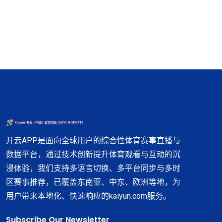
开云APP是面向全球用户的综合性体育赛事直播与
数据平台，通过技术创新提升体育观看与互动的沉
浸体验，我们支持多语言切换、多平台同步与多时
区赛事推荐，已覆盖东南亚、中东、欧洲等地，为
用户带来本地化、快速响应的kaiyun.com服务。
Subscribe Our Newsletter